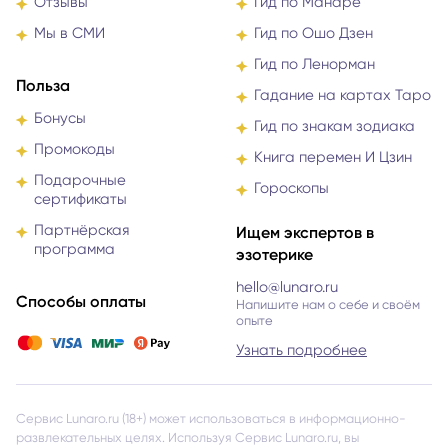
Отзывы
Гид по Манаре
Мы в СМИ
Гид по Ошо Дзен
Гид по Ленорман
Польза
Гадание на картах Таро
Бонусы
Гид по знакам зодиака
Промокоды
Книга перемен И Цзин
Подарочные
Гороскопы
сертификаты
Партнёрская
Ищем экспертов в
программа
эзотерике
hello@lunaro.ru
Способы оплаты
Напишите нам о себе и своём
опыте
Узнать подробнее
Сервис Lunaro.ru (18+) может использоваться в информационно-
развлекательных целях. Используя Сервис Lunaro.ru, вы