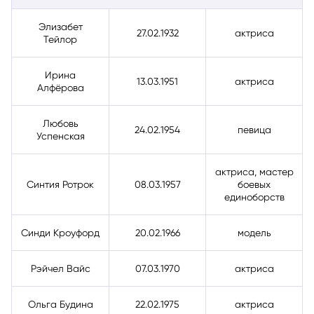
Элизабет
27.02.1932
актриса
Тейлор
Ирина
13.03.1951
актриса
Алфёрова
Любовь
24.02.1954
певица
Успенская
актриса, мастер
Синтия Ротрок
08.03.1957
боевых
единоборств
Синди Кроуфорд
20.02.1966
модель
Рэйчел Вайс
07.03.1970
актриса
Ольга Будина
22.02.1975
актриса