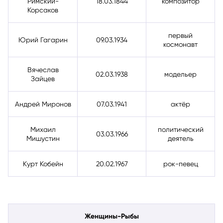
Римский-
18.03.1844
композитор
Корсаков
первый
Юрий Гагарин
09.03.1934
космонавт
Вячеслав
02.03.1938
модельер
Зайцев
Андрей Миронов
07.03.1941
актёр
Михаил
политический
03.03.1966
Мишустин
деятель
Курт Кобейн
20.02.1967
рок-певец
Женщины-Рыбы