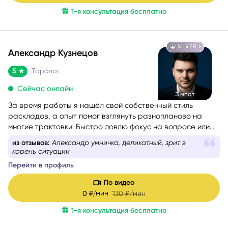
1-я консультация бесплатно
SILVER
Александр Кузнецов
5
Таролог
Сейчас онлайн
Эмпат
За время работы я нашёл свой собственный стиль
раскладов, а опыт помог взглянуть разнопланово на
многие трактовки. Быстро ловлю фокус на вопросе или
проблеме обращающегося. Люблю уместный юмор и на
из отзывов:
Александр умничка, деликатный, зрит в
консультациях создаю максимально дружелюбную
корень ситуации
атмосферу.
Перейти в профиль
Моя цель — сделать так,
чтобы вы не только получили
ответ, но и ушли с консультации позитивно заряженными
.
По видео
мин
0
₽/
130
₽/мин
1-я консультация бесплатно