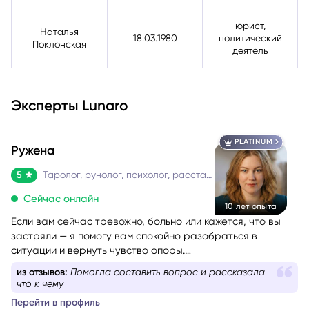
юрист,
Наталья
18.03.1980
политический
Поклонская
деятель
Эксперты Lunaro
PLATINUM
Ружена
5
Таролог, рунолог, психолог, расстановщик
Сейчас онлайн
10 лет опыта
Если вам сейчас тревожно, больно или кажется, что вы
застряли — я помогу вам спокойно разобраться в
ситуации и вернуть чувство опоры.
Со мной можно говорить честно и без страха быть
из отзывов:
Объективно и с разъяснением причинно-
осуждённой. Я мягко и бережно проведу вас через
следственных связей
сложные эмоции, помогу увидеть перспективу и найти
Перейти в профиль
решение, которое принесёт облегчение.