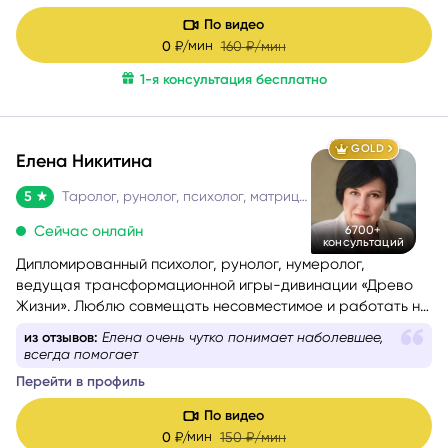
По видео
мин
0
₽/
160
₽/мин
1-я консультация бесплатно
GOLD
Елена Никитина
5
Таролог, рунолог, психолог, матрица судьбы
Сейчас онлайн
6700+
консультаций
Дипломированный психолог, рунолог, нумеролог,
ведущая трансформационной игры-дивинации «Древо
Жизни». Люблю совмещать несовместимое и работать на
стыке науки и эзотерики, психологии и Таро, Таро и
из отзывов:
Елена очень чутко понимает наболевшее,
нумерологии.
всегда помогает
Помогаю понять себя, осознать свои истинные желания и
Перейти в профиль
потребности, найти причины проблемных ситуаций и
оптимальные способы их решения. Работаю с такими
По видео
запросами.
мин
0
₽/
150
₽/мин