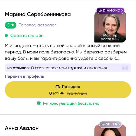
DIAMOND
Марина Серебренникова
5
Таролог, астролог
Сейчас онлайн
Мастер
состояний
Моя задача — стать вашей опорой в самый сложный
период. В моем поле безопасно. Мы бережно разберем
вашу боль, и вы гарантированно уйдете с сессии с
новыми силами, вдохновением и верой в себя. Я таролог
из отзывов:
Развеяла все мои страхи и опасения
и консультант с глубоким жизненным опытом. Мой подход
Перейти в профиль
— это диагностика: я смотрю в суть ситуации, показываю
её внутреннюю логику, причины и возможные варианты
По видео
развития, чтобы вы могли опереться на это в своих
мин
0
₽/
180
₽/мин
решениях. Я не работаю через оценки «правильно/
неправильно». Я помогаю увидеть картину честно и
1-я консультация бесплатно
спокойно — и выбрать тот путь, который будет для вас
наиболее устойчивым.
SILVER
Анна Авалон