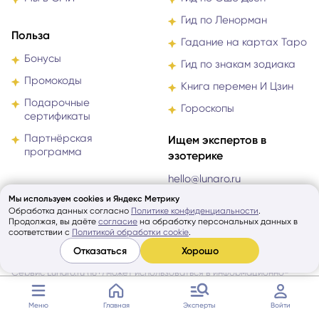
Мы в СМИ
Гид по Ошо Дзен
Гид по Ленорман
Польза
Гадание на картах Таро
Бонусы
Гид по знакам зодиака
Промокоды
Книга перемен И Цзин
Подарочные
Гороскопы
сертификаты
Партнёрская
Ищем экспертов в
программа
эзотерике
hello@lunaro.ru
Способы оплаты
Мы используем cookies и Яндекс Метрику
Напишите нам о себе и своём
Обработка данных согласно
Политике конфиденциальности
.
опыте
Продолжая, вы даёте
согласие
на обработку персональных данных в
соответствии с
Политикой обработки cookie
.
Узнать подробнее
Отказаться
Хорошо
Сервис Lunaro.ru (18+) может использоваться в информационно-
развлекательных целях. Используя Сервис Lunaro.ru, вы
Меню
Главная
Эксперты
Войти
принимаете
Пользовательское соглашение
,