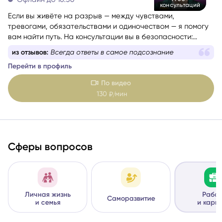
Офлайн до 16:30
9700+
консультаций
Если вы живёте на разрыв — между чувствами,
тревогами, обязательствами и одиночеством — я помогу
вам найти путь. На консультации вы в безопасности:
можно говорить о самом сокровенном — даже том, что
из отзывов:
Всегда ответы в самое подсознание
никогда не решались озвучить вслух. Здесь можно быть
Перейти в профиль
собой, без страха, стыда и осуждения. Это
пространство, где можно быть настоящей, растерянной,
По видео
уставшей — и быть принятой.
130
мин
₽/
Сферы вопросов
Личная жизнь
Работ
Саморазвитие
и семья
и карь