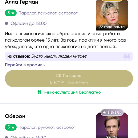
GOLD
Алла Герман
5
Таролог, психолог, астролог
Офлайн до 18:00
22 года опыта
Имею психологическое образование и опыт работы
психологом более 15 лет. За годы практики я много раз
убеждалась, что одна психология не даёт полной
картины о состоянии человека, поэтому начала
из отзывов:
Будто мысли людей читает
применять в консультациях Таро и метафорические
Перейти в профиль
карты, а затем получила диплом астропсихолога.
По видео
мин
0
₽/
150
₽/мин
1-я консультация бесплатно
SILVER
Оберон
5
Таролог, рунолог, астролог