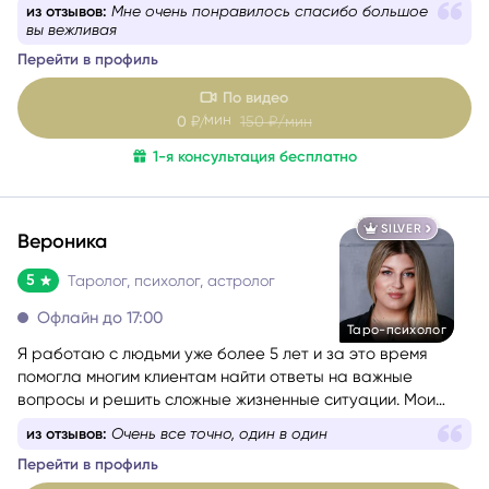
Более 10 лет я работаю в связке астрологии и Таро,
из отзывов:
Мне очень понравилось спасибо большое
помогая людям проходить сложные этапы жизни
вы вежливая
осознанно и с опорой на себя.
Перейти в профиль
По видео
мин
0
₽/
150
₽/мин
1-я консультация бесплатно
SILVER
Вероника
5
Таролог, психолог, астролог
Офлайн до 17:00
Таро-психолог
Я работаю с людьми уже более 5 лет и за это время
помогла многим клиентам найти ответы на важные
вопросы и решить сложные жизненные ситуации. Мои
любимые сферы работы — это отношения, саморазвитие
из отзывов:
Очень все точно, один в один
и предназначение. Я верю, что каждый человек имеет
Перейти в профиль
свою кармическую задачу на это воплощение, и моя