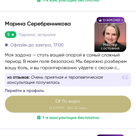
1-я консультация бесплатно
стратегию движения к цели, обрести уверенность.
DIAMOND
Марина Серебренникова
5
Таролог, астролог
Офлайн до завтра, 17:00
Мастер
состояний
Моя задача — стать вашей опорой в самый сложный
период. В моем поле безопасно. Мы бережно разберем
вашу боль, и вы гарантированно уйдете с сессии с
новыми силами, вдохновением и верой в себя. Я таролог
из отзывов:
Очень приятная и терапевтическая
и консультант с глубоким жизненным опытом. Мой подход
консультация получилась
— это диагностика: я смотрю в суть ситуации, показываю
Перейти в профиль
её внутреннюю логику, причины и возможные варианты
развития, чтобы вы могли опереться на это в своих
По видео
решениях. Я не работаю через оценки «правильно/
мин
0
₽/
180
₽/мин
неправильно». Я помогаю увидеть картину честно и
1-я консультация бесплатно
спокойно — и выбрать тот путь, который будет для вас
наиболее устойчивым.