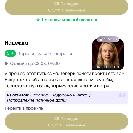
цель — помочь вам раскрыть свой потенциал и достичь
По видео
гармонии в жизни.
мин
0
₽/
140
₽/мин
1-я консультация бесплатно
SILVER
Надежда
5
Таролог, рунолог, астролог
Офлайн до 08.08, 09:00
10 лет опыта
Я прошла этот путь сама. Теперь помогу пройти его вам.
Вижу то, что обычно скрыто: переплетения судьбы,
невысказанную боль, кармические уроки и искру
таланта, которую человек сам в себе не замечает. Я
из отзывов:
Спасибо ! Подробно и четко !)
астролог, таролог, рунолог, мастер оракула Симболон,
Направление истинное дали)
МАК-карт и литотерапевт.
Перейти в профиль
Моя задача - вернуть вам ясность и опору, когда
непонятно, куда двигаться, и кажется, что впереди только
По видео
туман.
мин
0
₽/
130
₽/мин