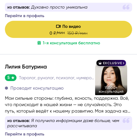
которая действительно стоит вашего внимания.
из отзывов:
Я безмерно счастлива что обратилась к
вам Инга за советом
Перейти в профиль
По видео
мин
0
₽/
150
₽/мин
1-я консультация бесплатно
EXCLUSIVE
Лилия Батурина
5
Таролог, рунолог, психолог, нумеролог, астролог
Проводит консультацию
15000+
консультаций
Мои сильные стороны: глубина, ясность, поддержка. Всё,
что происходит в нашей жизни — не случайность. Это
путь, который ведёт к нашему развитию. Моя задача как
практика — помочь вам пройти этот путь осознанно,
из отзывов:
Я получила информации даже больше, чем
безопасно и с максимальной пользой для вас.
рассчитывала