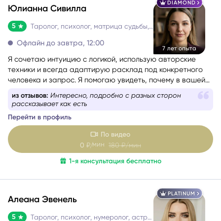
DIAMOND
Юлианна Сивилла
5
Таролог, психолог, матрица судьбы, нумеролог, астролог
Офлайн до завтра, 12:00
7 лет опыта
Я сочетаю интуицию с логикой, использую авторские
техники и всегда адаптирую расклад под конкретного
человека и запрос. Я помогаю увидеть, почему в вашей
жизни повторяются одни и те же сценарии, найти
из отзывов:
Консультация мне принесла спокойствие и
ресурсный путь и получить конкретные шаги, чтобы
понимание
двигаться дальше с уверенностью.
Перейти в профиль
По видео
мин
0
₽/
180
₽/мин
1-я консультация бесплатно
PLATINUM
Алеана Эвенель