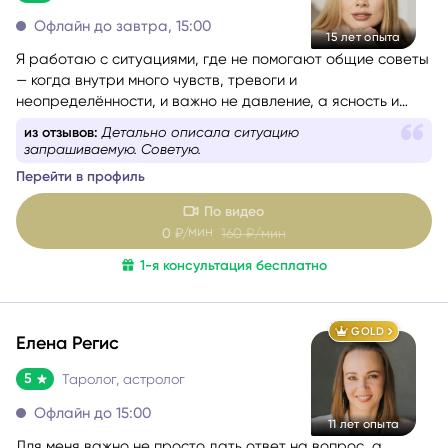
5
Таролог, психолог, нумеролог, астролог
Офлайн до завтра, 15:00
15 лет опыта
Я работаю с ситуациями, где не помогают общие советы
— когда внутри много чувств, тревоги и
неопределённости, и важно не давление, а ясность и
опора. Моя задача — мягко помочь разобраться и пройти
из отзывов:
Детально описала ситуацию
этот этап спокойно и устойчиво.
запрашиваемую. Советую.
Перейти в профиль
По видео
мин
0
₽/
160
₽/мин
1-я консультация бесплатно
GOLD
Елена Регис
5
Таролог, астролог
Офлайн до 15:00
11 лет опыта