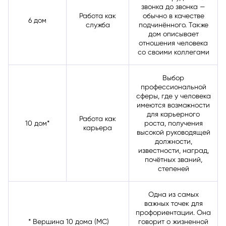
человек трудится от
звонка до звонка —
Работа как
обычно в качестве
6 дом
служба
подчинённого. Также
дом описывает
отношения человека
со своими коллегами
Выбор
профессиональной
сферы, где у человека
имеются возможности
для карьерного
Работа как
10 дом*
роста, получения
карьера
высокой руководящей
должности,
известности, наград,
почётных званий,
степеней
Одна из самых
важных точек для
профориентации. Она