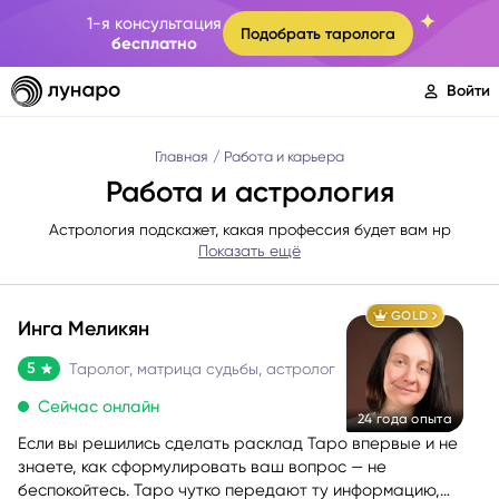
1-я консультация
Подобрать таролога
бесплатно
Войти
Главная
Работа и карьера
Работа и астрология
Астрология подскажет, какая профессия будет вам нр
Показать ещё
GOLD
Инга Меликян
5
Таролог, матрица судьбы, астролог
Сейчас онлайн
24 года опыта
Если вы решились сделать расклад Таро впервые и не
знаете, как сформулировать ваш вопрос — не
беспокойтесь. Таро чутко передают ту информацию,