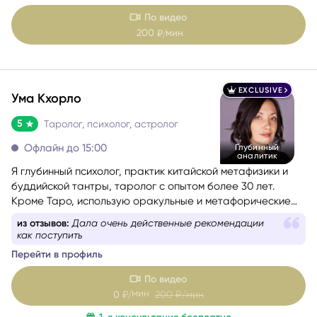
Перейти в профиль
По видео
200
мин
₽/
EXCLUSIVE
Ума Кхорло
5
Таролог, психолог, астролог
Офлайн до 15:00
Глубинный
аналитик
Я глубинный психолог, практик китайской метафизики и
буддийской тантры, таролог с опытом более 30 лет.
Кроме Таро, использую оракульные и метафорические
карты, а при выборе дат, времени, сроков и других
из отзывов:
Дала очень действенные рекомендации
благоприятных условий для важных событий применяю
как поступить
расчеты Бацзы и Ци Мэнь Дунь Цзя. Если вы перед
Перейти в профиль
сложным выбором или чувствуете, что попали в ловушку
повторяющегося сценария, испытываете тревогу и не
По видео
понимаете, что делать дальше, я бережно помогу вам
мин
0
₽/
200
₽/мин
разобраться в ситуации, найти решение или определить