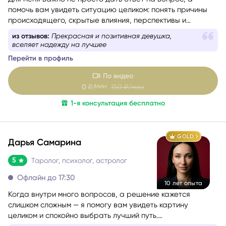
Для меня важно не просто дать ответ на вопрос, а
помочь вам увидеть ситуацию целиком: понять причины
происходящего, скрытые влияния, перспективы и
возможности, которые вы можете не замечать сейчас. Я
из отзывов:
Всё хорошо объяснила, всё по полочкам
не люблю запугивания, категоричные прогнозы и истории
разложила
в духе «у вас всё плохо». Моя задача — чтобы после
Перейти в профиль
консультации у вас появилось не ещё больше тревоги, а
ясность, понимание и ощущение, что ситуация решаема.
По видео
мин
0
₽/
150
₽/мин
1-я консультация бесплатно
GOLD
Дарья Самарина
5
Таролог, психолог, астролог
Офлайн до 17:30
10 лет опыта
Когда внутри много вопросов, а решение кажется
слишком сложным — я помогу вам увидеть картину
целиком и спокойно выбрать лучший путь.