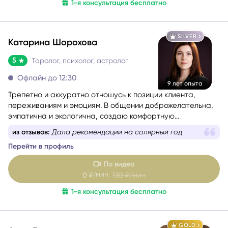
С чем и с какими темами я работаю (и почему я понимаю
1-я консультация бесплатно
вас с полуслова):
SILVER
Катарина Шорохова
5
Таролог, психолог, астролог
Офлайн до 12:30
9 лет опыта
Трепетно и аккуратно отношусь к позиции клиента,
переживаниям и эмоциям. В общении доброжелательна,
эмпатична и экологична, создаю комфортную
поддерживающую атмосферу.
из отзывов:
Дала рекомендации на солярный год
Перейти в профиль
По видео
мин
0
₽/
130
₽/мин
1-я консультация бесплатно