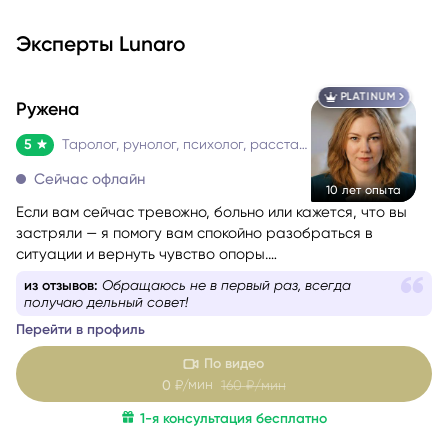
Эксперты Lunaro
PLATINUM
Ружена
5
Таролог, рунолог, психолог, расстановщик
Сейчас офлайн
10 лет опыта
Если вам сейчас тревожно, больно или кажется, что вы
застряли — я помогу вам спокойно разобраться в
ситуации и вернуть чувство опоры.
Со мной можно говорить честно и без страха быть
из отзывов:
Прошла неделя, а я до сих пор в шоке от
осуждённой. Я мягко и бережно проведу вас через
точности ее слов
сложные эмоции, помогу увидеть перспективу и найти
Перейти в профиль
решение, которое принесёт облегчение.
По видео
мин
0
₽/
160
₽/мин
1-я консультация бесплатно