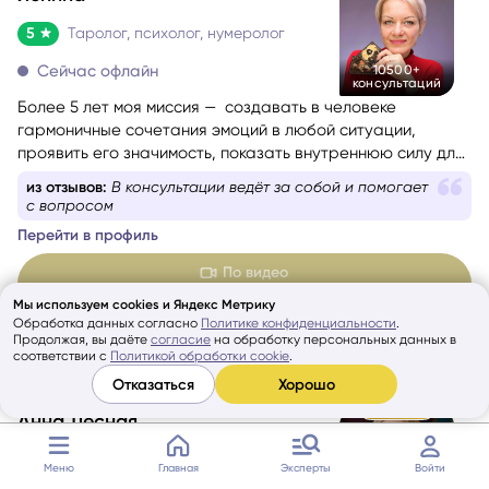
5
Таролог, психолог, нумеролог
Сейчас офлайн
10500+
консультаций
Более 5 лет моя миссия — создавать в человеке
гармоничные сочетания эмоций в любой ситуации,
проявить его значимость, показать внутреннюю силу для
самопомощи, сбалансировать энергии в зависимости от
из отзывов:
В консультации ведёт за собой и помогает
ситуации.
с вопросом
Перейти в профиль
По видео
мин
0
₽/
130
₽/мин
Мы используем cookies и Яндекс Метрику
Обработка данных согласно
Политике конфиденциальности
.
1-я консультация бесплатно
Продолжая, вы даёте
согласие
на обработку персональных данных в
соответствии с
Политикой обработки cookie
.
Отказаться
Хорошо
GOLD
Анна Лесная
5
Таролог
Меню
Главная
Эксперты
Войти