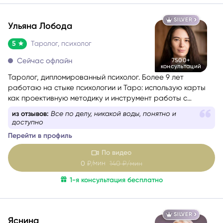
SILVER
Ульяна Лобода
5
Таролог, психолог
Сейчас офлайн
7500+
консультаций
Таролог, дипломированный психолог. Более 9 лет
работаю на стыке психологии и Таро: использую карты
как проективную методику и инструмент работы с
бессознательным.
из отзывов:
Мне дали ответы! Почувствовала лёгкость
и уверенность
Перейти в профиль
По видео
мин
0
₽/
140
₽/мин
1-я консультация бесплатно
SILVER
Яснина