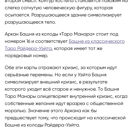
второй смысл. Контур костёла становится похожим на
слегка согнутую человеческую фигуру, которая
осыпается. Разрушающееся здание символизирует
разрушающееся тело.
Аркан Башня из колоды «Таро Манара» стоит под
номером 16 и соответствует
Башне из классического
Таро Райдера-Уэйта
, которая имеет тот же
порядковый номер.
Обе эти карты отражают кризис, за которым идут
серьёзные перемены. Но если у Уэйта Башня
символизирует внешний кризис, в результате
которого уходит всё старое и ненужное. То Башня
Таро Манары олицетворяет внутренний кризис, когда
собственные желания идут вразрез с общественной
моралью. Значение этого Аркана как бы
предшествует тому, что происходит на классической
Башне из колоды Райдера-Уэйта.