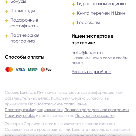
Бонусы
Гид по знакам зодиака
Промокоды
Книга перемен И Цзин
Подарочные
Гороскопы
сертификаты
Партнёрская
Ищем экспертов в
программа
эзотерике
hello@lunaro.ru
Способы оплаты
Напишите нам о себе и своём
опыте
Узнать подробнее
Сервис Lunaro.ru (18+) может использоваться в информационно-
развлекательных целях. Используя Сервис Lunaro.ru, вы
принимаете
Пользовательское соглашение
,
Политику конфиденциальности
,
Правила реферальной программы
,
Политику cookie
и даёте согласие на
Получение рассылки
.
Эксперты Сервиса Lunaro.ru не являются членами команды
Сервиса или его представителями. Lunaro.ru тщательно проверяет
всех Экспертов и даёт допуск к работе через Сервис, однако