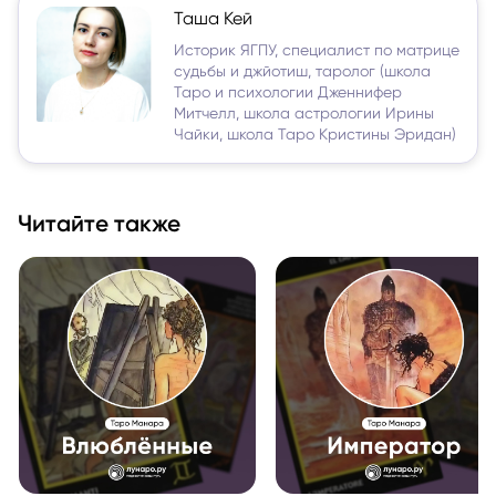
Таша Кей
Историк ЯГПУ, специалист по матрице
судьбы и джйотиш, таролог (школа
Таро и психологии Дженнифер
Митчелл, школа астрологии Ирины
Чайки, школа Таро Кристины Эридан)
Читайте также