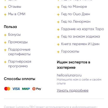
Отзывы
Гид по Манаре
Мы в СМИ
Гид по Ошо Дзен
Гид по Ленорман
Польза
Гадание на картах Таро
Бонусы
Гид по знакам зодиака
Промокоды
Книга перемен И Цзин
Подарочные
Гороскопы
сертификаты
Партнёрская
Ищем экспертов в
программа
эзотерике
hello@lunaro.ru
Способы оплаты
Напишите нам о себе и своём
опыте
Узнать подробнее
Сервис Lunaro.ru (18+) может использоваться в информационно-