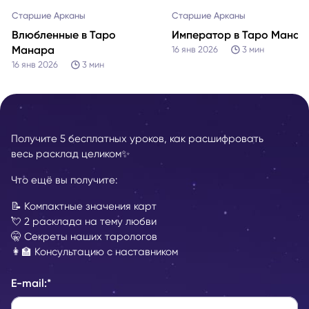
Старшие Арканы
Старшие Арканы
Влюбленные в Таро
Император в Таро Манар
Манара
16 янв 2026
3
мин
16 янв 2026
3
мин
Получите 5 бесплатных уроков, как расшифровать
весь расклад целиком✨
Что ещё вы получите:
📝 Компактные значения карт
💘 2 расклада на тему любви
🤫 Секреты наших тарологов
👩‍🏫 Консультацию с наставником
E-mail:
*