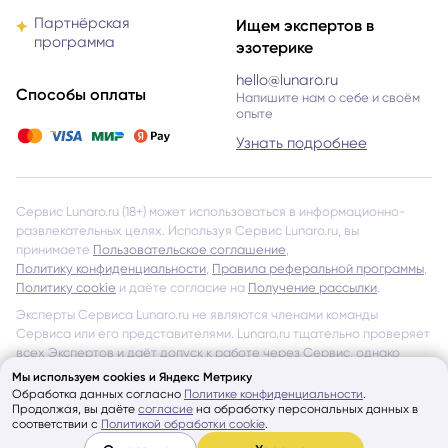
Партнёрская
Ищем экспертов в
программа
эзотерике
hello@lunaro.ru
Способы оплаты
Напишите нам о себе и своём
опыте
Узнать подробнее
Сервис Lunaro.ru (18+) может использоваться в информационно-
развлекательных целях. Используя Сервис Lunaro.ru, вы
принимаете
Пользовательское соглашение
,
Политику конфиденциальности
,
Правила реферальной программы
,
Политику cookie
и даёте согласие на
Получение рассылки
.
Эксперты Сервиса Lunaro.ru не являются членами команды
Сервиса или его представителями. Lunaro.ru тщательно проверяет
всех Экспертов и даёт допуск к работе через Сервис, однако
не несёт ответственности за обещания и утверждения, указанные
Мы используем cookies и Яндекс Метрику
на страницах Экспертов и в отзывах других Пользователей
Обработка данных согласно
Политике конфиденциальности
.
Продолжая, вы даёте
согласие
на обработку персональных данных в
об Экспертах Сервиса.
соответствии с
Политикой обработки cookie
.
Показать ещё