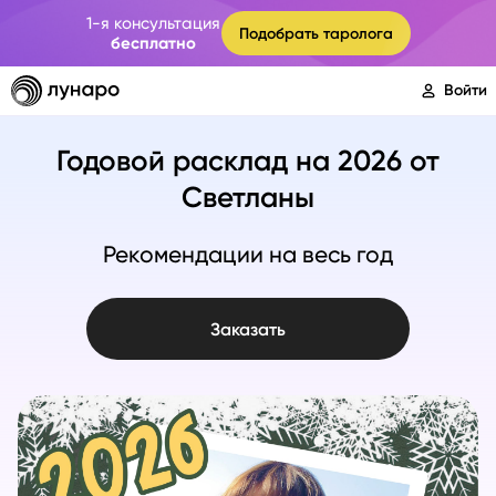
Запись в Zoom навсегда
1-я консультация
Подобрать таролога
бесплатно
Главные события года
Войти
Годовой расклад на 2026 от Светл
Все сферы жизни
Годовой расклад на 2026 от
Светланы
Прогноз на 12 месяцев
Рекомендации на весь год
Заказать