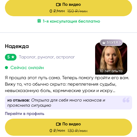
оптимальные способы их решения. Работаю с такими
По видео
запросами.
мин
0
₽/
150
₽/мин
1-я консультация бесплатно
SILVER
Надежда
5
Таролог, рунолог, астролог
Сейчас онлайн
10 лет опыта
Я прошла этот путь сама. Теперь помогу пройти его вам.
Вижу то, что обычно скрыто: переплетения судьбы,
невысказанную боль, кармические уроки и искру
таланта, которую человек сам в себе не замечает. Я
из отзывов:
Все внятно, понятно, без лишних слов,
астролог, таролог, рунолог, мастер оракула Симболон,
очень приятно было
МАК-карт и литотерапевт.
Перейти в профиль
Моя задача - вернуть вам ясность и опору, когда
непонятно, куда двигаться, и кажется, что впереди только
По видео
туман.
мин
0
₽/
130
₽/мин
С чем и с какими темами я работаю (и почему я понимаю