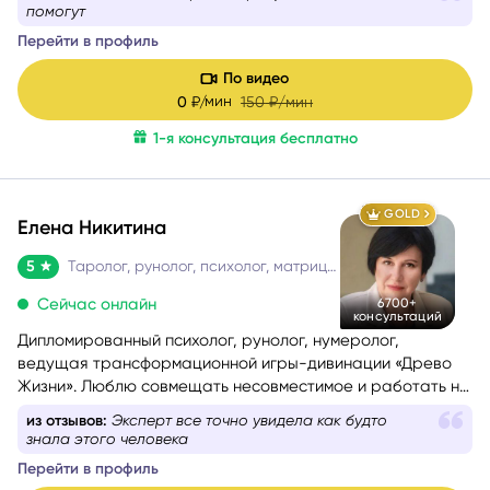
формулировкой. На консультации со мной вы найдёте
помогут
путь к себе.
Перейти в профиль
По видео
мин
0
₽/
150
₽/мин
1-я консультация бесплатно
GOLD
Елена Никитина
5
Таролог, рунолог, психолог, матрица судьбы
Сейчас онлайн
6700+
консультаций
Дипломированный психолог, рунолог, нумеролог,
ведущая трансформационной игры-дивинации «Древо
Жизни». Люблю совмещать несовместимое и работать на
стыке науки и эзотерики, психологии и Таро, Таро и
из отзывов:
Эксперт все точно увидела как будто
нумерологии.
знала этого человека
Помогаю понять себя, осознать свои истинные желания и
Перейти в профиль
потребности, найти причины проблемных ситуаций и