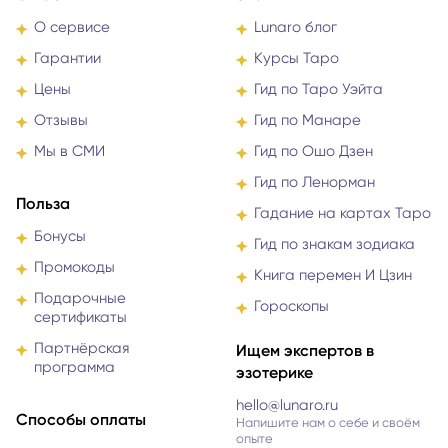
О сервисе
Lunaro блог
Гарантии
Курсы Таро
Цены
Гид по Таро Уэйта
Отзывы
Гид по Манаре
Мы в СМИ
Гид по Ошо Дзен
Гид по Ленорман
Польза
Гадание на картах Таро
Бонусы
Гид по знакам зодиака
Промокоды
Книга перемен И Цзин
Подарочные
Гороскопы
сертификаты
Партнёрская
Ищем экспертов в
программа
эзотерике
hello@lunaro.ru
Способы оплаты
Напишите нам о себе и своём
опыте