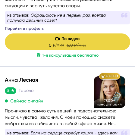
ситуации и вернуть чувство опоры.
Со мной можно говорить честно и без страха быть
из отзывов:
Обращаюсь не в первый раз, всегда
осуждённой. Я мягко и бережно проведу вас через
получаю дельный совет!
сложные эмоции, помогу увидеть перспективу и найти
Перейти в профиль
решение, которое принесёт облегчение.
По видео
мин
0
₽/
160
₽/мин
1-я консультация бесплатно
GOLD
Анна Лесная
5
Таролог
Сейчас онлайн
7500+
консультаций
Проникаю в самую суть вещей, в подсознательное:
мысли, чувства, желания. С моей помощью сможете
выбраться из лабиринта в любой сфере жизни. Не
знаете, какой вопрос задать, – помогу вам с
из отзывов:
Если на сердце скребут кошки - здесь вам