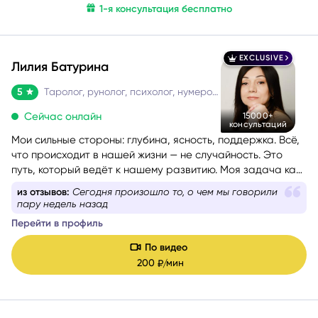
1-я консультация бесплатно
вас с полуслова):
EXCLUSIVE
Лилия Батурина
5
Таролог, рунолог, психолог, нумеролог, астролог
Сейчас онлайн
15000+
консультаций
Мои сильные стороны: глубина, ясность, поддержка. Всё,
что происходит в нашей жизни — не случайность. Это
путь, который ведёт к нашему развитию. Моя задача как
практика — помочь вам пройти этот путь осознанно,
из отзывов:
Сегодня произошло то, о чем мы говорили
безопасно и с максимальной пользой для вас.
пару недель назад
Перейти в профиль
По видео
200
мин
₽/