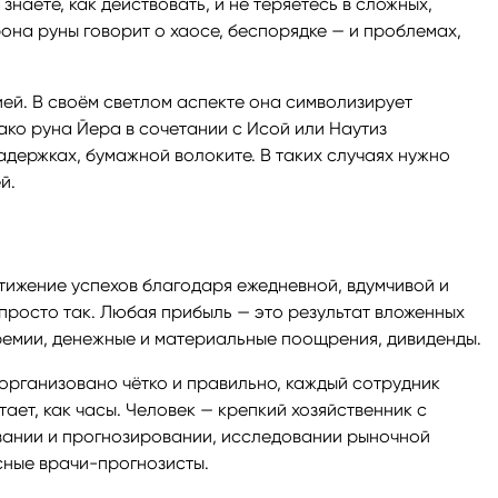
знаете, как действовать, и не теряетесь в сложных,
рона руны говорит о хаосе, беспорядке — и проблемах,
ей. В своём светлом аспекте она символизирует
ако руна Йера в сочетании с Исой или Наутиз
держках, бумажной волоките. В таких случаях нужно
й.
тижение успехов благодаря ежедневной, вдумчивой и
 просто так. Любая прибыль — это результат вложенных
Премии, денежные и материальные поощрения, дивиденды.
 организовано чётко и правильно, каждый сотрудник
ает, как часы. Человек — крепкий хозяйственник с
вании и прогнозировании, исследовании рыночной
сные врачи-прогнозисты.