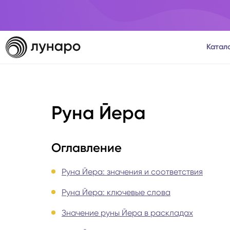
Катал
Тароло
Руна Йера
Астрол
Нумеро
Оглавление
Матриц
Руна Йера: значения и соответствия
Руна Йера: ключевые слова
Расста
Значение руны Йера в раскладах
Психол