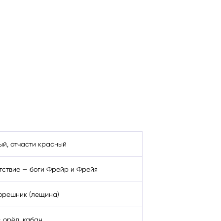
йта
ый, отчасти красный
тствие — боги Фрейр и Фрейя
орешник (лещина)
 орёл, кабан