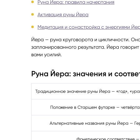
Руна Йера: правила начертания
Руноло
Активация руны Йера
Медитация и сонастройка с энергиями Йе
Чакрол
Йера — руна круговорота и цикличности. Он
запланированного результата. Йера говорит 
вами усилий.
Руна Йера: значения и соотве
Традиционное значение руны Йера — «год», «уро
Положение в Старшем футарке — четвёрта
Альтернативные названия руны Йера — Гер,
Фонетическое соответствие — 