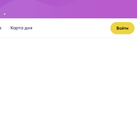
а
Карта дня
Войти
я