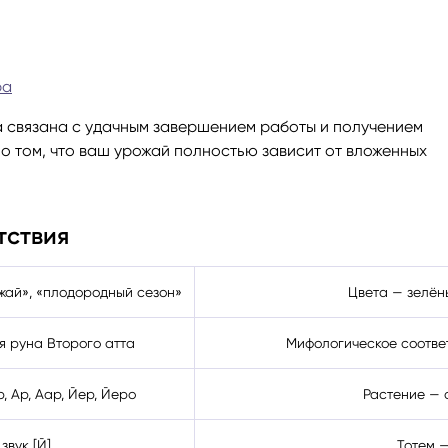
ги
Весы
Расклад Таро «Да-Нет»
ра
оги
Скорпион
Расклад на картах Таро Уэ
а связана с удачным завершением работы и получением
о том, что ваш урожай полностью зависит от вложенных
Стрелец
Расклад Таро на ситуацию
Козерог
Расклад Таро на неделю
тствия
Водолей
Расклад Таро «Карта дня»
жай», «плодородный сезон»
Цвета — зелён
Рыбы
Расклад Таро на 2025 год
я руна Второго атта
Мифологическое соотве
 Ар, Аар, Йер, Йеро
Растение — 
звук [Й]
Тотем —