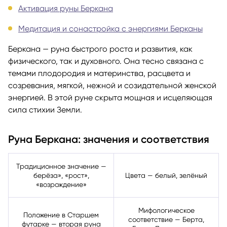
Активация руны Беркана
Медитация и сонастройка с энергиями Берканы
Беркана — руна быстрого роста и развития, как
физического, так и духовного. Она тесно связана с
темами плодородия и материнства, расцвета и
созревания, мягкой, нежной и созидательной женской
энергией. В этой руне скрыта мощная и исцеляющая
сила стихии Земли.
Руна Беркана: значения и соответствия
Традиционное значение —
берёза», «рост»,
Цвета — белый, зелёный
«возрождение»
Мифологическое
Положение в Старшем
соответствие — Берта,
футарке — вторая руна