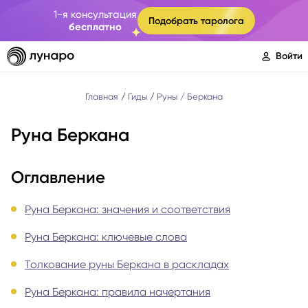
1-я консультация
Подобрать таролога
бесплатно
Войти
Главная
Гиды
Руны
Беркана
Руна Беркана
Оглавление
Руна Беркана: значения и соответствия
Руна Беркана: ключевые слова
Толкование руны Беркана в раскладах
Руна Беркана: правила начертания