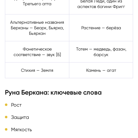
Белая Леди, один из
Третьего атта
аспектов богини Фригг
Альтернативные названия
Берканы — Беорк, Бьярка,
Растение — берёза
Бьяркан
Фонетическое
Тотем — медведь, фазан,
соответствие — звук [Б]
барсук
Стихия — Земля
Камень — агат
Руна Беркана: ключевые слова
Рост
Защита
Мягкость