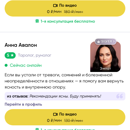
По видео
мин
0
₽/
180
₽/мин
1-я консультация бесплатно
SILVER
Анна Авалон
5
Таролог, рунолог
Сейчас онлайн
Эмпат
Если вы устали от тревоги, сомнений и болезненной
неопределённости в отношениях — я помогу вам вернуть
ясность и внутреннюю опору.
из отзывов:
Рекомендации ясны. Буду применять!
Перейти в профиль
По видео
мин
0
₽/
130
₽/мин