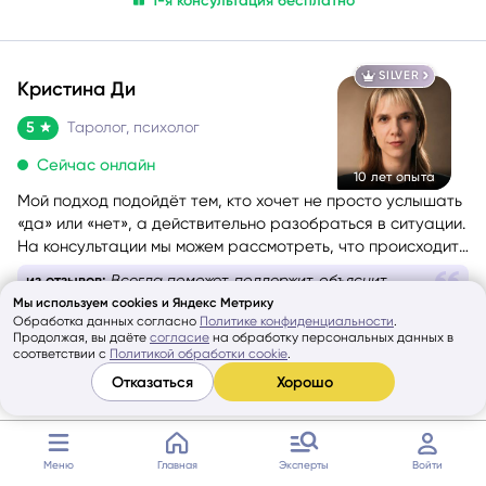
1-я консультация бесплатно
SILVER
Кристина Ди
5
Таролог, психолог
Сейчас онлайн
10 лет опыта
Мой подход подойдёт тем, кто хочет не просто услышать
«да» или «нет», а действительно разобраться в ситуации.
На консультации мы можем рассмотреть, что происходит
сейчас, какие скрытые факторы влияют на события,
из отзывов:
Всегда поможет, поддержит, объяснит
каковы намерения и чувства других людей, какие
Мы используем cookies и Яндекс Метрику
Перейти в профиль
перспективы возможны, какие риски стоит учитывать и
Обработка данных согласно
Политике конфиденциальности
.
какой путь может быть наиболее благоприятным именно
Продолжая, вы даёте
согласие
на обработку персональных данных в
По видео
соответствии с
Политикой обработки cookie
.
для вас.
мин
0
₽/
130
₽/мин
Отказаться
Хорошо
1-я консультация бесплатно
Меню
Главная
Эксперты
Войти
NEW