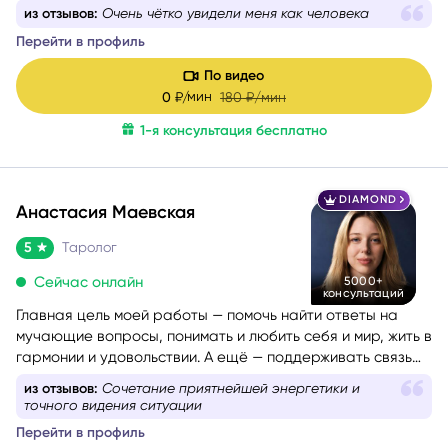
событиями. Консультации веду с учётом состояния
из отзывов:
Очень чётко увидели меня как человека
собеседника — бережно и с вниманием. Как
Перейти в профиль
дипломированный психолог и мастер-практик НЛП
при
необходимости использую техники гармонизации
По видео
эмоционального состояния.
Работаю с метафорическими
мин
0
₽/
180
₽/мин
ассоциативными картами, позволяющими глубже
раскрыть беспокоящую ситуацию, найти ресурсы в себе
1-я консультация бесплатно
и окружении.
DIAMOND
Анастасия Маевская
5
Таролог
Сейчас онлайн
5000+
консультаций
Главная цель моей работы — помочь найти ответы на
мучающие вопросы, понимать и любить себя и мир, жить в
гармонии и удовольствии. А ещё — поддерживать связь
со своим Высшим Я, уметь проживать разные состояния
из отзывов:
Сочетание приятнейшей энергетики и
из любви. Все знания я проверяю и пропускаю через
точного видения ситуации
себя, поэтому даю только то, что работает на 100%.
Перейти в профиль