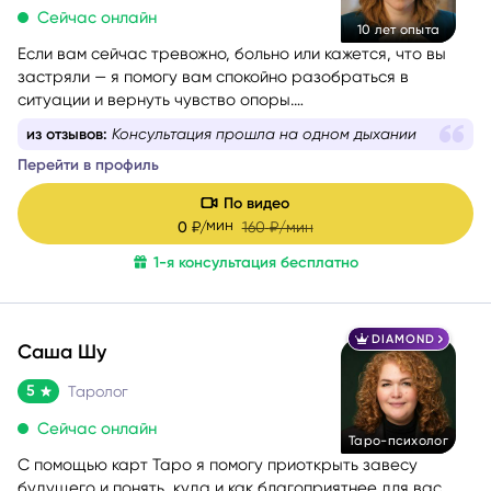
Сейчас онлайн
10 лет опыта
Если вам сейчас тревожно, больно или кажется, что вы
застряли — я помогу вам спокойно разобраться в
ситуации и вернуть чувство опоры.
Со мной можно говорить честно и без страха быть
из отзывов:
Консультация прошла на одном дыхании
осуждённой. Я мягко и бережно проведу вас через
Перейти в профиль
сложные эмоции, помогу увидеть перспективу и найти
решение, которое принесёт облегчение.
По видео
мин
0
₽/
160
₽/мин
1-я консультация бесплатно
DIAMOND
Саша Шу
5
Таролог
Сейчас онлайн
Таро-психолог
С помощью карт Таро я помогу приоткрыть завесу
будущего и понять, куда и как благоприятнее для вас