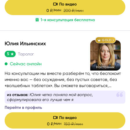
эмоционально-образной терапии и психологических
По видео
техник.
мин
0
₽/
200
₽/мин
1-я консультация бесплатно
GOLD
Юлия Ильинских
5
Таролог
Сейчас онлайн
Наставник
На консультации мы вместе разберём то, что беспокоит
именно вас — без осуждения, без пустых советов, без
«волшебных таблеток». Вы сможете выговориться,
услышать себя и понять, куда двигаться дальше. Если вам
из отзывов:
Юлия четко поняла мой вопрос,
сейчас тяжело, тревожно или вы просто запутались — я
сформулировала его лучше чем я
помогу вам вернуть внутреннюю опору и увидеть дорогу
Перейти в профиль
вперёд.
Моя задача — мягко и бережно провести вас сквозь
По видео
сомнения, страхи и переживания, чтобы вы снова
мин
0
₽/
150
₽/мин
почувствовали уверенность, спокойствие и любовь к