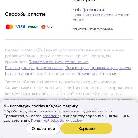
hello@lunaro.ru
Способы оплаты
Напишите нам о себе и своём
опыте
Узнать подробнее
Сервис Lunaro.ru (18+) может использоваться в информационно-
развлекательных целях. Используя Сервис Lunaro.ru, вы
принимаете
Пользовательское соглашение
,
Политику конфиденциальности
,
Правила реферальной программы
,
Политику cookie
и даёте согласие на
Получение рассылки
.
Эксперты Сервиса Lunaro.ru не являются членами команды
Сервиса или его представителями. Lunaro.ru тщательно проверяет
всех Экспертов и даёт допуск к работе через Сервис, однако
не несёт ответственности за обещания и утверждения, указанные
на страницах Экспертов и в отзывах других Пользователей
Мы используем cookies и Яндекс Метрику
об Экспертах Сервиса.
Обработка данных согласно
Политике конфиденциальности
.
Продолжая, вы даёте
согласие
на обработку персональных данных в
Показать ещё
соответствии с
Политикой обработки cookie
.
© Lunaro, 2026
Отказаться
Хорошо