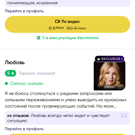
из любви. Все знания я проверяю и пропускаю через
понимающая, искренняя
себя, поэтому даю только то, что работает на 100%.
Перейти в профиль
По видео
мин
0
₽/
180
₽/мин
1-я консультация бесплатно
EXCLUSIVE
Любовь
5
Таролог, психолог
Сейчас онлайн
Эмпат
Я не боюсь столкнуться с редкими запросами или
сильными переживаниями и умею выводить из кризисных
состояний после травмирующих событий. На моих
консультациях люди раскрываются и чувствуют
из отзывов:
Любовь всегда четко видит и чувствует
поддержку. Как психолог я помогаю с правильной
ситуацию
формулировкой вопроса, а как таролог даю четкий ответ
Перейти в профиль
на ваш запрос. В этом мне помогает знание