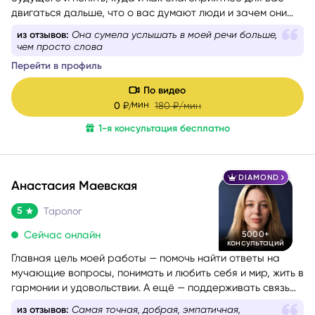
двигаться дальше, что о вас думают люди и зачем они
пришли в вашу жизнь.
из отзывов:
Она сумела услышать в моей речи больше,
чем просто слова
Перейти в профиль
По видео
мин
0
₽/
180
₽/мин
1-я консультация бесплатно
DIAMOND
Анастасия Маевская
5
Таролог
Сейчас онлайн
5000+
консультаций
Главная цель моей работы — помочь найти ответы на
мучающие вопросы, понимать и любить себя и мир, жить в
гармонии и удовольствии. А ещё — поддерживать связь
со своим Высшим Я, уметь проживать разные состояния
из отзывов:
Самая точная, добрая, эмпатичная,