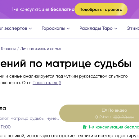
1-я консультация
бесплатно
Подобрать таролога
ог экспертов
Гороскопы
Расклады Таро
Этик
ги
Овен
Расклад Таро на судьбу
Главная
Личная жизнь и семья
ений по матрице судьбы
оги
Телец
Расклад Таро на измену
ни и семье анализируется под чутким руководством опытного
эксперта. Он в
Показать ещё
логи
Близнецы
Расклад Таро на отношени
а судьбы
Рак
Расклад Таро на мужчину
ла
По видео
мин
0
₽/
180
₽/мин
новки
Лев
Расклад Таро на женщину
Таролог, психолог, матрица судьбы, нумеролог, астролог
11:00
1-я консультация беспл
огическое консультирование
Дева
Расклад Таро на будущее
ю с логикой, использую авторские техники и всегда адаптиру