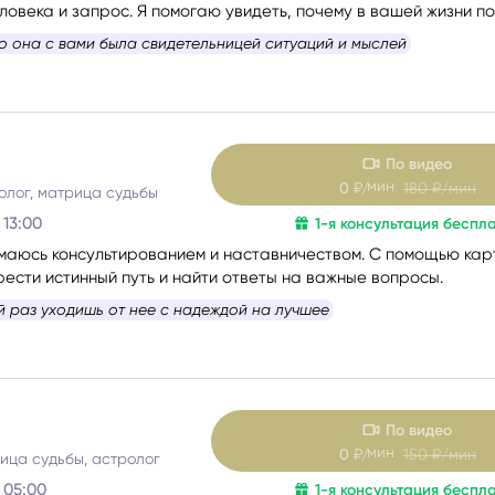
ловека и запрос. Я помогаю увидеть, почему в вашей жизни п
рии, найти ресурсный путь и получить конкретные шаги, чтобы
то она с вами была свидетельницей ситуаций и мыслей
ги
Весы
Расклад Таро «Да-Нет»
стью.
оги
Скорпион
Расклад на картах Таро Уэ
По видео
Стрелец
Расклад Таро на ситуацию
мин
0
₽/
180
₽/мин
олог, матрица судьбы
 13:00
1-я консультация беспл
Козерог
Расклад Таро на неделю
имаюсь консультированием и наставничеством. С помощью кар
ести истинный путь и найти ответы на важные вопросы.
Водолей
Расклад Таро «Карта дня»
й раз уходишь от нее с надеждой на лучшее
Рыбы
Расклад Таро на 2025 год
По видео
мин
0
₽/
150
₽/мин
рица судьбы, астролог
 05:00
1-я консультация беспл