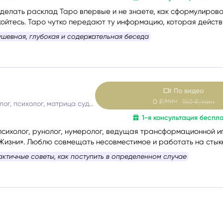
сделать расклад Таро впервые и не знаете, как сформулиров
койтесь. Таро чутко передают ту информацию, которая дейст
ния.
ушевная, глубокая и содержательная беседа
По видео
мин
0
₽/
150
₽/мин
Таролог, рунолог, психолог, матрица судьбы
1-я консультация беспл
сихолог, рунолог, нумеролог, ведущая трансформационной и
Жизни». Люблю совмещать несовместимое и работать на стыке
гии и Таро, Таро и нумерологии.
актичные советы, как поступить в определенном случае
я, осознать свои истинные желания и потребности, найти пр
ий и оптимальные способы их решения. Работаю с такими зап