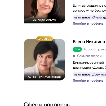
Если вы решились 
вопрос — не беспо
стоит вашего внима
из отзывов:
Очень д
24 года опыта
Перейти в профиль
GOLD
Елена Никитина
5
Сейчас офлайн
Дипломированный п
дивинации «Древо 
эзотерики, психоло
из отзывов:
Дает пр
6700+ консультаций
Помогаю понять себ
Перейти в профиль
проблемных ситуац
Сферы вопросов