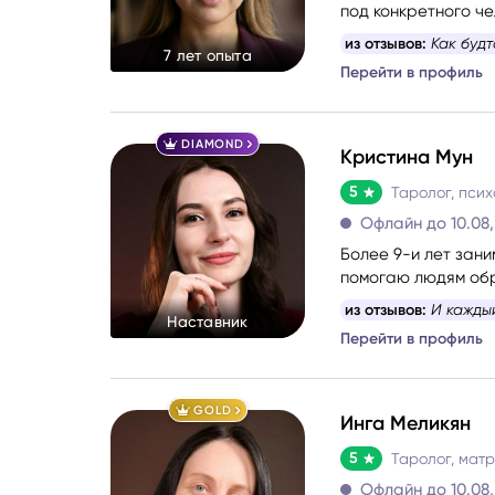
под конкретного че
одни и те же сцена
из отзывов:
Как буд
Руноло
7 лет опыта
дальше с уверенно
Перейти в профиль
Чакрол
DIAMOND
Кристина Мун
5
Таролог, псих
Офлайн до 10.08,
Более 9-и лет зан
помогаю людям обр
из отзывов:
И кажды
Наставник
Перейти в профиль
GOLD
Инга Меликян
5
Таролог, мат
Офлайн до 10.08,