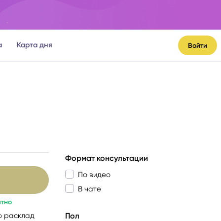
а
Карта дня
Войти
я
Формат консультации
По видео
В чате
атно
ю расклад
Пол