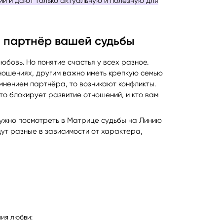
и и дают только актуальную и полезную для
и партнёр вашей судьбы
бовь. Но понятие счастья у всех разное.
тношениях, другим важно иметь крепкую семью
мнением партнёра, то возникают конфликты.
то блокирует развитие отношений, и кто вам
нужно посмотреть в Матрице судьбы на Линию
дут разные в зависимости от характера,
ния любви: