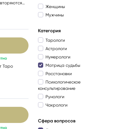
овторяются
Женщины
 двигаться
Мужчины
йта
Категория
Тарологи
Астрологи
Нумерологи
атно
Матрица судьбы
т Таро
Расстановки
Психологическое
консультирование
Рунологи
Чакрологи
Сфера вопросов
атно