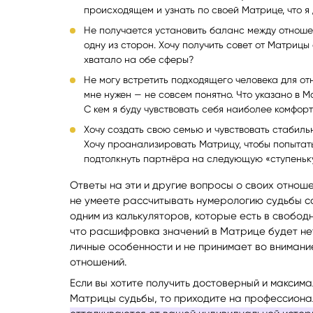
происходящем и узнать по своей Матрице, что я
Не получается установить баланс между отноше
одну из сторон. Хочу получить совет от Матрицы 
хватало на обе сферы?
Не могу встретить подходящего человека для отн
мне нужен — не совсем понятно. Что указано в 
С кем я буду чувствовать себя наиболее комфор
Хочу создать свою семью и чувствовать стабильн
Хочу проанализировать Матрицу, чтобы попытатьс
подтолкнуть партнёра на следующую «ступеньк
Ответы на эти и другие вопросы о своих отноше
не умеете рассчитывать нумерологию судьбы са
одним из калькуляторов, которые есть в свободн
что расшифровка значений в Матрице будет не
личные особенности и не принимает во вниман
отношений.
Если вы хотите получить достоверный и максим
Матрицы судьбы, то приходите на профессиона