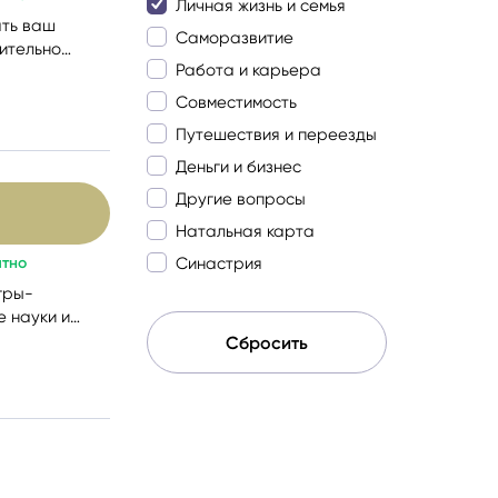
Личная жизнь и семья
ать ваш
Саморазвитие
вительно
Работа и карьера
Совместимость
Путешествия и переезды
Деньги и бизнес
Другие вопросы
Натальная карта
атно
Синастрия
гры-
 науки и
Сбросить
ичины
росами.