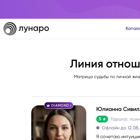
Катал
Тароло
Линия отнош
Астрол
Матрица судьбы по личной жиз
Нумеро
Матриц
DIAMOND
Юлианна Сивил
Расста
5
Офлайн до 12.08, 
Психол
Я сочетаю интуици