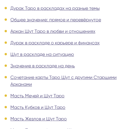
Дурак Таро в раскладах на разные темы
Общее значение: прямое и перевёрнутое
Аркан Шут Таро в любви и отношениях
Дурак в раскладе о карьере и финансах
Шут в раскладе на ситуацию
Значение в раскладе на день
Сочетание карты Таро Шут с другими Старшими
Арканами
Масть Мечей и Шут Таро
Масть Кубков и Шут Таро
Масть Жезлов и Шут Таро