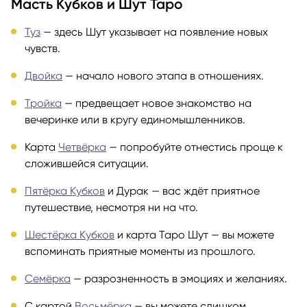
Масть Кубков и Шут Таро
Туз
— здесь Шут указывает на появление новых
чувств.
Двойка
— начало нового этапа в отношениях.
Тройка
— предвещает новое знакомство на
вечеринке или в кругу единомышленников.
Карта
Четвёрка
— попробуйте отнестись проще к
сложившейся ситуации.
Пятёрка Кубков
и Дурак — вас ждёт приятное
путешествие, несмотря ни на что.
Шестёрка Кубков
и карта Таро Шут — вы можете
вспоминать приятные моменты из прошлого.
Семёрка
— разрозненность в эмоциях и желаниях.
С картой
Восьмёрка
— вы можете слишком