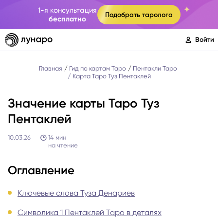
1-я консультация
Подобрать таролога
бесплатно
Войти
Главная
Гид по картам Таро
Пентакли Таро
Карта Таро Туз Пентаклей
Значение карты Таро Туз
Пентаклей
10.03.26
14
мин
на чтение
Оглавление
Ключевые слова Туза Денариев
Символика 1 Пентаклей Таро в деталях