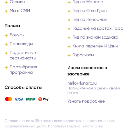
Отзывы
Гид по Манаре
Мы в СМИ
Гид по Ошо Дзен
Гид по Ленорман
Польза
Гадание на картах Таро
Бонусы
Гид по знакам зодиака
Промокоды
Книга перемен И Цзин
Подарочные
Гороскопы
сертификаты
Партнёрская
Ищем экспертов в
программа
эзотерике
hello@lunaro.ru
Способы оплаты
Напишите нам о себе и своём
опыте
Узнать подробнее
Сервис Lunaro.ru (18+) может использоваться в информационно-
развлекательных целях. Используя Сервис Lunaro.ru, вы