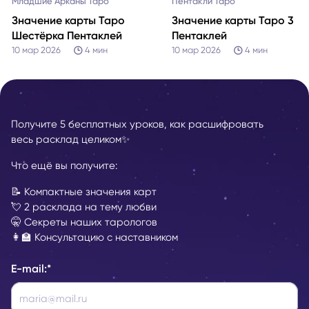
Младшие Арканы Таро
Пентакли Таро
Значение карты Таро
Значение карты Таро 3
Шестёрка Пентаклей
Пентаклей
10 мар 2026
4
мин
10 мар 2026
4
мин
Получите 5 бесплатных уроков, как расшифровать
весь расклад целиком✨
Что ещё вы получите:
📝 Компактные значения карт
💘 2 расклада на тему любви
🤫 Секреты наших тарологов
👩‍🏫 Консультацию с наставником
E-mail:
*