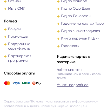
Отзывы
Гид по Манаре
Мы в СМИ
Гид по Ошо Дзен
Гид по Ленорман
Польза
Гадание на картах Таро
Бонусы
Гид по знакам зодиака
Промокоды
Книга перемен И Цзин
Подарочные
Гороскопы
сертификаты
Партнёрская
Ищем экспертов в
программа
эзотерике
hello@lunaro.ru
Способы оплаты
Напишите нам о себе и своём
опыте
Узнать подробнее
Сервис Lunaro.ru (18+) может использоваться в информационно-
развлекательных целях. Используя Сервис Lunaro.ru, вы