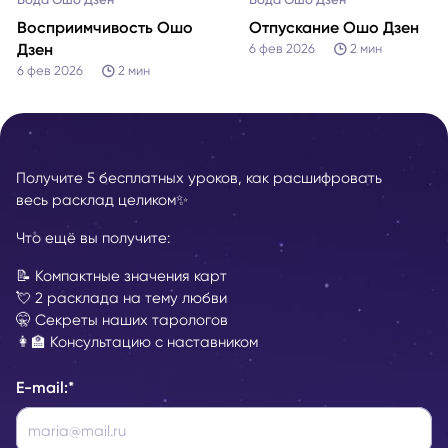
Восприимчивость Ошо
Отпускание Ошо Дзен
Дзен
6 фев 2026
2
мин
6 фев 2026
2
мин
Получите 5 бесплатных уроков, как расшифровать
весь расклад целиком✨
Что ещё вы получите:
📝 Компактные значения карт
💘 2 расклада на тему любви
🤫 Секреты наших тарологов
👩‍🏫 Консультацию с наставником
E-mail:
*