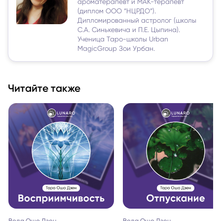
ароматерапевт и МАК-терапевт
(диплом ООО “НЦРДО”).
Дипломированный астролог (школы
С.А. Синькевича и П.Е. Цыпина).
Ученица Таро-школы Urban
MagicGroup Зои Урбан.
Читайте также
Вода Ошо Дзен
Вода Ошо Дзен