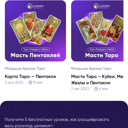
Младшие Арканы Таро
Младшие Арканы Таро
Карта Таро — Пентакли
Масти Таро – Кубки, Мечи
Жезлы и Пентакли
3 ноя 2023
11
мин
2 авг 2023
6
мин
Получите 5 бесплатных уроков, как расшифровать
весь расклад целиком✨