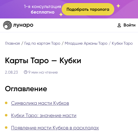
1-я консультация
Подобрать таролога
бесплатно
Войти
Главная
Гид по картам Таро
Младшие Арканы Таро
Кубки Таро
Карты Таро — Кубки
2.08.23
9
мин на чтение
Оглавление
Символика масти Кубков
Кубки Таро: значение масти
Появление масти Кубков в раскладах