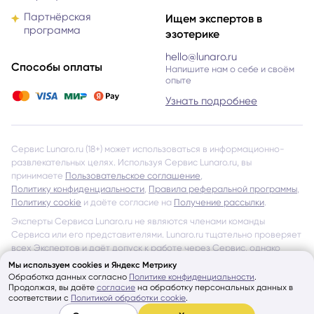
Партнёрская
Ищем экспертов в
программа
эзотерике
hello@lunaro.ru
Способы оплаты
Напишите нам о себе и своём
опыте
Узнать подробнее
Сервис Lunaro.ru (18+) может использоваться в информационно-
развлекательных целях. Используя Сервис Lunaro.ru, вы
принимаете
Пользовательское соглашение
,
Политику конфиденциальности
,
Правила реферальной программы
,
Политику cookie
и даёте согласие на
Получение рассылки
.
Эксперты Сервиса Lunaro.ru не являются членами команды
Сервиса или его представителями. Lunaro.ru тщательно проверяет
всех Экспертов и даёт допуск к работе через Сервис, однако
не несёт ответственности за обещания и утверждения, указанные
Мы используем cookies и Яндекс Метрику
на страницах Экспертов и в отзывах других Пользователей
Обработка данных согласно
Политике конфиденциальности
.
Продолжая, вы даёте
согласие
на обработку персональных данных в
об Экспертах Сервиса.
соответствии с
Политикой обработки cookie
.
Показать ещё