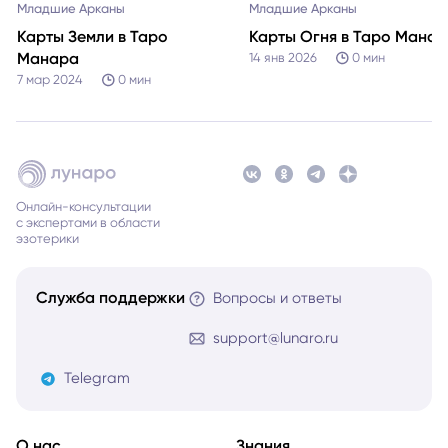
Младшие Арканы
Младшие Арканы
Карты Земли в Таро
Карты Огня в Таро Мана
Манара
14 янв 2026
0
мин
7 мар 2024
0
мин
Онлайн-консультации
с экспертами в области
эзотерики
Служба поддержки
Вопросы и ответы
support@lunaro.ru
Telegram
О нас
Знания