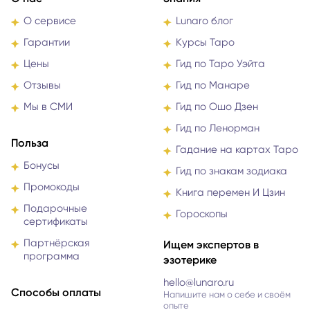
О сервисе
Lunaro блог
Гарантии
Курсы Таро
Цены
Гид по Таро Уэйта
Отзывы
Гид по Манаре
Мы в СМИ
Гид по Ошо Дзен
Гид по Ленорман
Польза
Гадание на картах Таро
Бонусы
Гид по знакам зодиака
Промокоды
Книга перемен И Цзин
Подарочные
Гороскопы
сертификаты
Партнёрская
Ищем экспертов в
программа
эзотерике
hello@lunaro.ru
Способы оплаты
Напишите нам о себе и своём
опыте