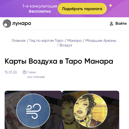
1-я консультация
Подобрать таролога
бесплатно
Войти
Главная
Гид по картам Таро
Манара
Младшие Арканы
Воздух
Карты Воздуха в Таро Манара
15.01.26
1
мин
на чтение