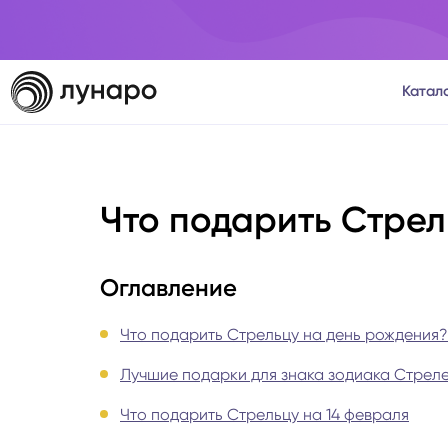
Катал
Тароло
Что подарить Стре
Астрол
Нумеро
Оглавление
Матриц
Что подарить Стрельцу на день рождения?
Лучшие подарки для знака зодиака Стреле
Расста
Что подарить Стрельцу на 14 февраля
Психол