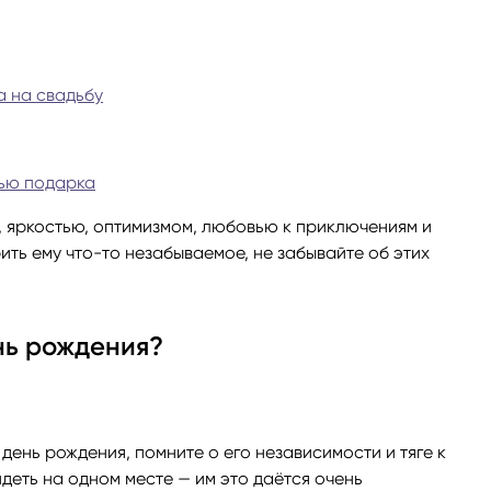
ги
Весы
Расклад Таро «Да-Нет»
а на свадьбу
оги
Скорпион
Расклад на картах Таро Уэ
Стрелец
Расклад Таро на ситуацию
ью подарка
 яркостью, оптимизмом, любовью к приключениям и
Козерог
Расклад Таро на неделю
ить ему что-то незабываемое, не забывайте об этих
Водолей
Расклад Таро «Карта дня»
нь рождения?
Рыбы
Расклад Таро на 2025 год
день рождения, помните о его независимости и тяге к
деть на одном месте — им это даётся очень