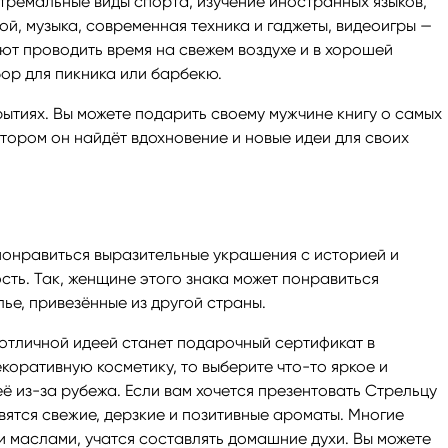
стремальные виды спорта, изучение иностранных языков,
й, музыка, современная техника и гаджеты, видеоигры —
ют проводить время на свежем воздухе и в хорошей
ор для пикника или барбекю.
рытиях. Вы можете подарить своему мужчине книгу о самых
отором он найдёт вдохновение и новые идеи для своих
понравиться выразительные украшения с историей и
ть. Так, женщине этого знака может понравиться
ье, привезённые из другой страны.
 отличной идеей станет подарочный сертификат в
коративную косметику, то выберите что-то яркое и
её из-за рубежа. Если вам хочется презентовать Стрельцу
авятся свежие, дерзкие и позитивные ароматы. Многие
 маслами, учатся составлять домашние духи. Вы можете