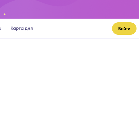
а
Карта дня
Войти
я