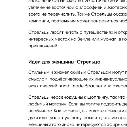
знака великое множество. Экзотические и эк
увлечение восточной философией и эзотерико
всего не перечислить. Также Стрельцы обожа
компании, поэтому им может понравиться наб
Стрельцы любят читать о путешествиях и отк
интересных местах на Земле или журнал, в к
приключений.
Идеи для женщины-Стрельца
Стильным и жизнелюбивым Стрельцам могут 
смыслом, подчёркивающие их индивидуальнос
экзотический hand-made браслет или ожерел
Стрельцы неравнодушны к шоппингу, так что
любимый магазин. Если вы хотите подарить де
необычное. Как вариант, вы можете привезти 
духи или туалетную воду, помните, что им нр
женщины этого знака интересуются эфирными