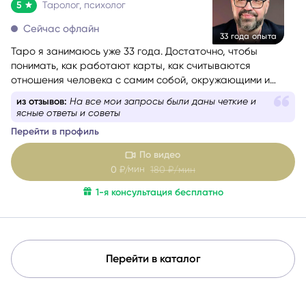
5
Таролог, психолог
Сейчас офлайн
33 года опыта
Таро я занимаюсь уже 33 года. Достаточно, чтобы
понимать, как работают карты, как считываются
отношения человека с самим собой, окружающими и
событиями. Консультации веду с учётом состояния
из отзывов:
На все мои запросы были даны четкие и
собеседника — бережно и с вниманием. Как
ясные ответы и советы
дипломированный психолог и мастер-практик НЛП
при
Перейти в профиль
необходимости использую техники гармонизации
эмоционального состояния.
Работаю с метафорическими
По видео
ассоциативными картами, позволяющими глубже
мин
0
₽/
180
₽/мин
раскрыть беспокоящую ситуацию, найти ресурсы в себе
1-я консультация бесплатно
и окружении.
Перейти в каталог