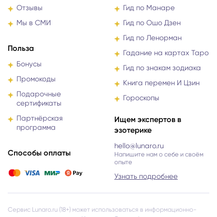
Отзывы
Гид по Манаре
Мы в СМИ
Гид по Ошо Дзен
Гид по Ленорман
Польза
Гадание на картах Таро
Бонусы
Гид по знакам зодиака
Промокоды
Книга перемен И Цзин
Подарочные
Гороскопы
сертификаты
Партнёрская
Ищем экспертов в
программа
эзотерике
hello@lunaro.ru
Способы оплаты
Напишите нам о себе и своём
опыте
Узнать подробнее
Сервис Lunaro.ru (18+) может использоваться в информационно-