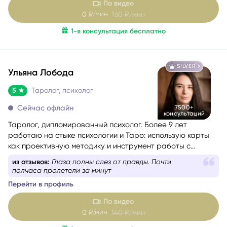
По видео
мин
0
₽/
160
₽/мин
1-я консультация бесплатно
SILVER
Ульяна Лобода
5
Таролог, психолог
Сейчас офлайн
7500+
консультаций
Таролог, дипломированный психолог. Более 9 лет
работаю на стыке психологии и Таро: использую карты
как проективную методику и инструмент работы с
бессознательным.
из отзывов:
Глаза полны слез от правды. Почти
полчаса пролетели за минут
Перейти в профиль
По видео
мин
0
₽/
140
₽/мин