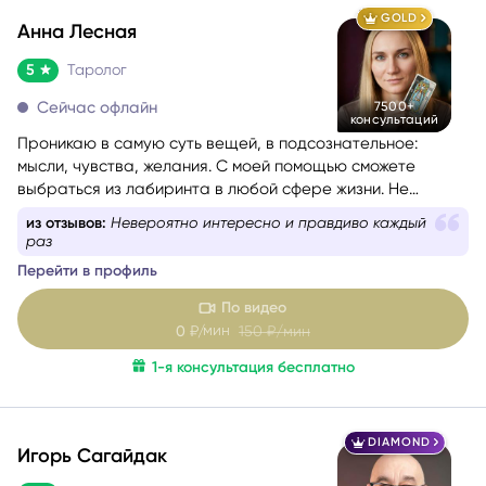
GOLD
Анна Лесная
5
Таролог
Сейчас офлайн
7500+
консультаций
Проникаю в самую суть вещей, в подсознательное:
мысли, чувства, желания. С моей помощью сможете
выбраться из лабиринта в любой сфере жизни. Не
знаете, какой вопрос задать, – помогу вам с
из отзывов:
Невероятно интересно и правдиво каждый
формулировкой. На консультации со мной вы найдёте
раз
путь к себе.
Перейти в профиль
По видео
мин
0
₽/
150
₽/мин
1-я консультация бесплатно
DIAMOND
Игорь Сагайдак