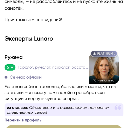
символы, — не расслабляйтесь и не пускайте жизнь на
самотёк.
Приятных вам сновидений!
Эксперты Lunaro
PLATINUM
Ружена
5
Таролог, рунолог, психолог, расстановщик
Сейчас офлайн
10 лет опыта
Если вам сейчас тревожно, больно или кажется, что вы
застряли — я помогу вам спокойно разобраться в
ситуации и вернуть чувство опоры.
Со мной можно говорить честно и без страха быть
из отзывов:
Объективно и с разъяснением причинно-
осуждённой. Я мягко и бережно проведу вас через
следственных связей
сложные эмоции, помогу увидеть перспективу и найти
Перейти в профиль
решение, которое принесёт облегчение.