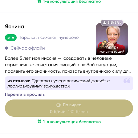
1-я консультация бесплатно
SILVER
Яснина
5
Таролог, психолог, нумеролог
Сейчас офлайн
10500+
консультаций
Более 5 лет моя миссия — создавать в человеке
гармоничные сочетания эмоций в любой ситуации,
проявить его значимость, показать внутреннюю силу для
самопомощи, сбалансировать энергии в зависимости от
из отзывов:
Сделала нумерологический расчёт с
ситуации.
прогнозируемым замужеством
Перейти в профиль
По видео
мин
0
₽/
130
₽/мин
1-я консультация бесплатно