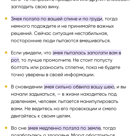
загладить свою вину.
Змея ползла по вашей спине и по груди
, тогда
немного подождите и не принимайте важных
решений. Сейчас ситуация нестабильная,
посторонние люди пытаются вмешиваться.
Если увидели, что
змея пыталась заползти вам в
рот
, то лучше промолчите. Не стоит попусту
болтать или разносить сплетни, пока не будете
точно уверены в своей информации.
В сновидении
змея сильно обвила вашу шею
, и вы
начали задыхаться, — в жизни находитесь под
давлением, человек пытается манипулировать
вами. Не ведитесь на его провокации и смело
двигайтесь к своим целям.
Во сне
змея медленно ползла по земле
, тогда
позаботьтесь о здоровье. Могут обостриться