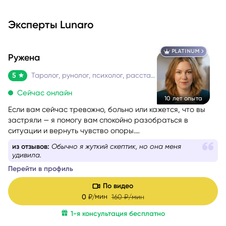
Эксперты Lunaro
PLATINUM
Ружена
5
Таролог, рунолог, психолог, расстановщик
Сейчас онлайн
10 лет опыта
Если вам сейчас тревожно, больно или кажется, что вы
застряли — я помогу вам спокойно разобраться в
ситуации и вернуть чувство опоры.
Со мной можно говорить честно и без страха быть
из отзывов:
Обычно я жуткий скептик, но она меня
осуждённой. Я мягко и бережно проведу вас через
удивила.
сложные эмоции, помогу увидеть перспективу и найти
Перейти в профиль
решение, которое принесёт облегчение.
По видео
мин
0
₽/
160
₽/мин
1-я консультация бесплатно