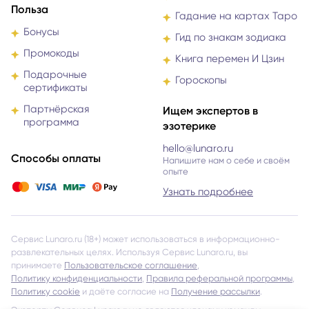
Польза
Гадание на картах Таро
Бонусы
Гид по знакам зодиака
Промокоды
Книга перемен И Цзин
Подарочные
Гороскопы
сертификаты
Партнёрская
Ищем экспертов в
программа
эзотерике
hello@lunaro.ru
Способы оплаты
Напишите нам о себе и своём
опыте
Узнать подробнее
Сервис Lunaro.ru (18+) может использоваться в информационно-
развлекательных целях. Используя Сервис Lunaro.ru, вы
принимаете
Пользовательское соглашение
,
Политику конфиденциальности
,
Правила реферальной программы
,
Политику cookie
и даёте согласие на
Получение рассылки
.