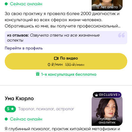
Сейчас онлайн
12 лет опыта
За свою практику я провела более 2000 диагностик и
консультаций во всех сферах жизни человека.
Обратившись ко мне, вы получите профессиональный
анализ любой ситуации или проблемы, которая вас
из отзывов:
Невероятно тёплое чувство осталось
беспокоит.
после общения
Перейти в профиль
По видео
мин
0
₽/
130
₽/мин
1-я консультация бесплатно
EXCLUSIVE
Ума Кхорло
5
Таролог, психолог, астролог
Сейчас онлайн
Глубинный
аналитик
Я глубинный психолог, практик китайской метафизики и