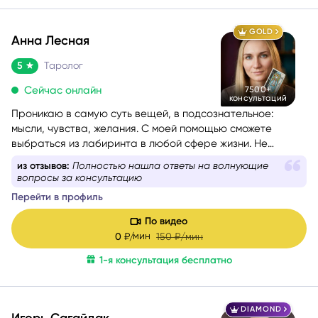
GOLD
Анна Лесная
5
Таролог
Сейчас онлайн
7500+
консультаций
Проникаю в самую суть вещей, в подсознательное:
мысли, чувства, желания. С моей помощью сможете
выбраться из лабиринта в любой сфере жизни. Не
знаете, какой вопрос задать, – помогу вам с
из отзывов:
Полностью нашла ответы на волнующие
формулировкой. На консультации со мной вы найдёте
вопросы за консультацию
путь к себе.
Перейти в профиль
По видео
мин
0
₽/
150
₽/мин
1-я консультация бесплатно
DIAMOND
Игорь Сагайдак