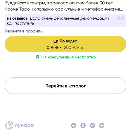
буддийской тантры, таролог с опытом более 30 лет.
Кроме Таро, использую оракульные и метафорические
карты, а при выборе дат, времени, сроков и других
из отзывов:
Дала очень действенные рекомендации
благоприятных условий для важных событий применяю
как поступить
расчеты Бацзы и Ци Мэнь Дунь Цзя. Если вы перед
Перейти в профиль
сложным выбором или чувствуете, что попали в ловушку
повторяющегося сценария, испытываете тревогу и не
По видео
понимаете, что делать дальше, я бережно помогу вам
мин
0
₽/
200
₽/мин
разобраться в ситуации, найти решение или определить
1-я консультация бесплатно
стратегию движения к цели, обрести уверенность.
Перейти в каталог