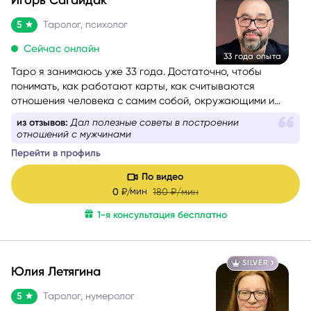
5
Таролог, психолог
Сейчас онлайн
33 года опыта
Таро я занимаюсь уже 33 года. Достаточно, чтобы
понимать, как работают карты, как считываются
отношения человека с самим собой, окружающими и
событиями. Консультации веду с учётом состояния
из отзывов:
Дал полезные советы в построении
собеседника — бережно и с вниманием. Как
отношений с мужчинами
дипломированный психолог и мастер-практик НЛП
при
Перейти в профиль
необходимости использую техники гармонизации
эмоционального состояния.
Работаю с метафорическими
По видео
ассоциативными картами, позволяющими глубже
мин
0
₽/
180
₽/мин
раскрыть беспокоящую ситуацию, найти ресурсы в себе
1-я консультация бесплатно
и окружении.
SILVER
Юлия Летягина
5
Таролог, нумеролог