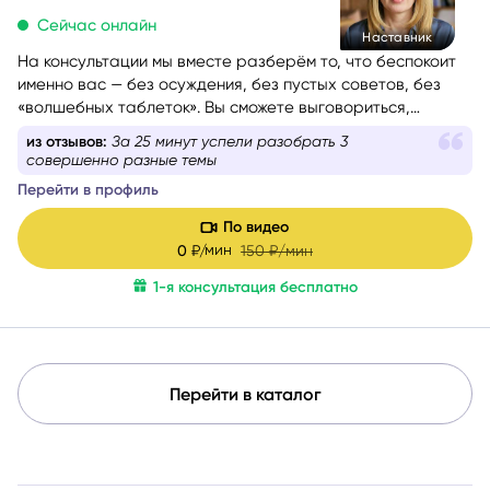
Сейчас онлайн
Наставник
На консультации мы вместе разберём то, что беспокоит
именно вас — без осуждения, без пустых советов, без
«волшебных таблеток». Вы сможете выговориться,
услышать себя и понять, куда двигаться дальше. Если вам
из отзывов:
За 25 минут успели разобрать 3
сейчас тяжело, тревожно или вы просто запутались — я
совершенно разные темы
помогу вам вернуть внутреннюю опору и увидеть дорогу
Перейти в профиль
вперёд.
Моя задача — мягко и бережно провести вас сквозь
По видео
сомнения, страхи и переживания, чтобы вы снова
мин
0
₽/
150
₽/мин
почувствовали уверенность, спокойствие и любовь к
1-я консультация бесплатно
себе.
Перейти в каталог