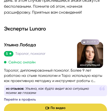
день. В этом случае приснившиеся знаки окажутся
бесполезными. Помните об этом, начиная
расшифровку. Приятных вам сновидений!
Эксперты Lunaro
SILVER
Ульяна Лобода
5
Таролог, психолог
Сейчас онлайн
7500+
консультаций
Таролог, дипломированный психолог. Более 9 лет
работаю на стыке психологии и Таро: использую карты
как проективную методику и инструмент работы с
бессознательным.
из отзывов:
Ульяна ответила на все мои вопросы и
даже чуть больше
Перейти в профиль
По видео