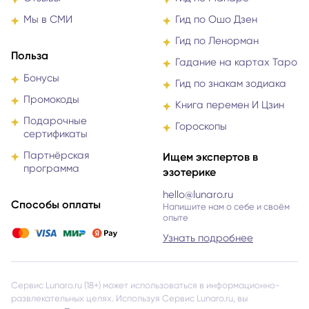
Мы в СМИ
Гид по Ошо Дзен
Гид по Ленорман
Польза
Гадание на картах Таро
Бонусы
Гид по знакам зодиака
Промокоды
Книга перемен И Цзин
Подарочные
Гороскопы
сертификаты
Партнёрская
Ищем экспертов в
программа
эзотерике
hello@lunaro.ru
Способы оплаты
Напишите нам о себе и своём
опыте
Узнать подробнее
Сервис Lunaro.ru (18+) может использоваться в информационно-
развлекательных целях. Используя Сервис Lunaro.ru, вы