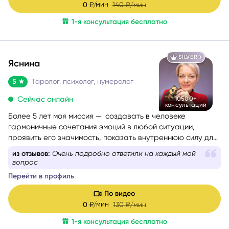
мин
0
₽/
140
₽/мин
1-я консультация бесплатно
SILVER
Яснина
5
Таролог, психолог, нумеролог
Сейчас онлайн
10500+
консультаций
Более 5 лет моя миссия — создавать в человеке
гармоничные сочетания эмоций в любой ситуации,
проявить его значимость, показать внутреннюю силу для
самопомощи, сбалансировать энергии в зависимости от
из отзывов:
Очень подробно ответили на каждый мой
ситуации.
вопрос
Перейти в профиль
По видео
мин
0
₽/
130
₽/мин
1-я консультация бесплатно