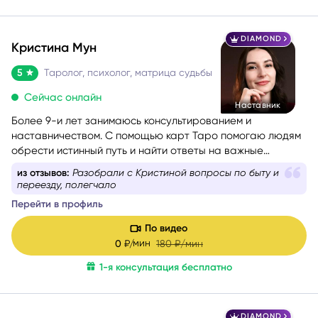
DIAMOND
Кристина Мун
5
Таролог, психолог, матрица судьбы
Сейчас онлайн
Наставник
Более 9-и лет занимаюсь консультированием и
наставничеством. С помощью карт Таро помогаю людям
обрести истинный путь и найти ответы на важные
вопросы.
из отзывов:
Разобрали с Кристиной вопросы по быту и
переезду, полегчало
Перейти в профиль
По видео
мин
0
₽/
180
₽/мин
1-я консультация бесплатно
DIAMOND