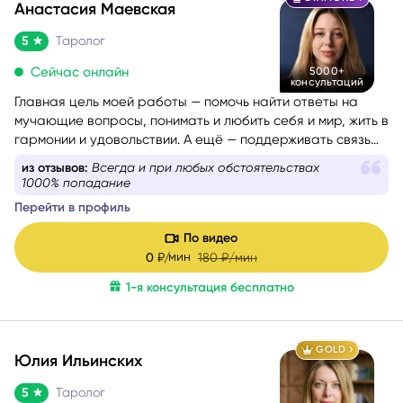
Анастасия Маевская
5
Таролог
Сейчас онлайн
5000+
консультаций
Главная цель моей работы — помочь найти ответы на
мучающие вопросы, понимать и любить себя и мир, жить в
гармонии и удовольствии. А ещё — поддерживать связь
со своим Высшим Я, уметь проживать разные состояния
из отзывов:
Анастасия сделала расклад и он
из любви. Все знания я проверяю и пропускаю через
отыгрался раньше, чем должен
себя, поэтому даю только то, что работает на 100%.
Перейти в профиль
По видео
мин
0
₽/
180
₽/мин
1-я консультация бесплатно
GOLD
Юлия Ильинских
5
Таролог