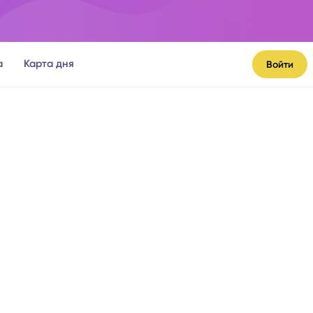
а
Карта дня
Войти
я