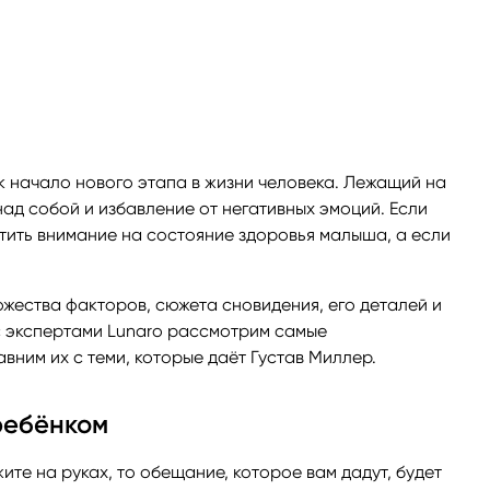
ги
Весы
Расклад Таро «Да-Нет»
оги
Скорпион
Расклад на картах Таро Уэ
Стрелец
Расклад Таро на ситуацию
к начало нового этапа в жизни человека. Лежащий на
над собой и избавление от негативных эмоций. Если
Козерог
Расклад Таро на неделю
ратить внимание на состояние здоровья малыша, а если
Водолей
Расклад Таро «Карта дня»
ожества факторов, сюжета сновидения, его деталей и
 с экспертами Lunaro рассмотрим самые
Рыбы
Расклад Таро на 2025 год
вним их с теми, которые даёт Густав Миллер.
ребёнком
ите на руках, то обещание, которое вам дадут, будет