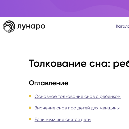
Катал
Тароло
Толкование сна: ре
Астрол
Нумеро
Оглавление
Матриц
Основное толкование снов с ребёнком
Значение снов про детей для женщины
Расста
Если мужчине снятся дети
Психол