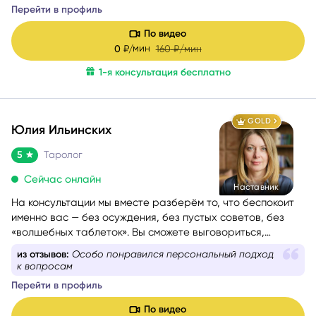
По видео
мин
0
₽/
160
₽/мин
1-я консультация бесплатно
GOLD
Юлия Ильинских
5
Таролог
Сейчас онлайн
Наставник
На консультации мы вместе разберём то, что беспокоит
именно вас — без осуждения, без пустых советов, без
«волшебных таблеток». Вы сможете выговориться,
услышать себя и понять, куда двигаться дальше. Если вам
из отзывов:
Все трактовки были понятными, а советы –
сейчас тяжело, тревожно или вы просто запутались — я
практическими
помогу вам вернуть внутреннюю опору и увидеть дорогу
Перейти в профиль
вперёд.
Моя задача — мягко и бережно провести вас сквозь
По видео
сомнения, страхи и переживания, чтобы вы снова
мин
0
₽/
150
₽/мин