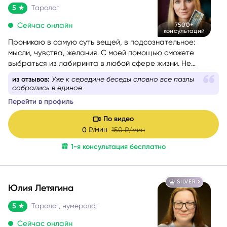
5
Таролог
Сейчас онлайн
7500+
консультаций
Проникаю в самую суть вещей, в подсознательное:
мысли, чувства, желания. С моей помощью сможете
выбраться из лабиринта в любой сфере жизни. Не
знаете, какой вопрос задать, – помогу вам с
из отзывов:
Уже к середине беседы словно все пазлы
формулировкой. На консультации со мной вы найдёте
собрались в единое
путь к себе.
Перейти в профиль
По видео
мин
0
₽/
150
₽/мин
1-я консультация бесплатно
SILVER
Юлия Летягина
5
Таролог, нумеролог
Сейчас онлайн