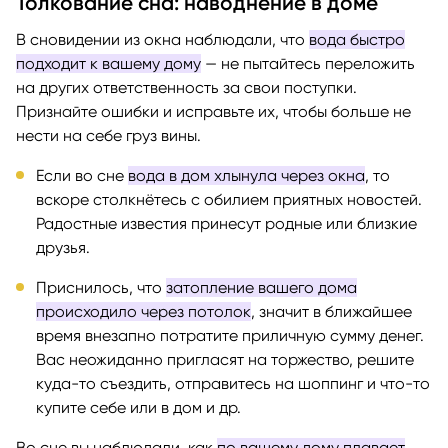
Толкование сна: наводнение в доме
В сновидении из окна наблюдали, что
вода быстро
подходит к вашему дому
— не пытайтесь переложить
на других ответственность за свои поступки.
Признайте ошибки и исправьте их, чтобы больше не
нести на себе груз вины.
Если во сне
вода в дом хлынула через окна
, то
вскоре столкнётесь с обилием приятных новостей.
Радостные известия принесут родные или близкие
друзья.
Приснилось, что
затопление вашего дома
происходило через потолок
, значит в ближайшее
время внезапно потратите приличную сумму денег.
Вас неожиданно пригласят на торжество, решите
куда-то съездить, отправитесь на шоппинг и что-то
купите себе или в дом и др.
Во сне вы наблюдали, как
по вашему дому плавает