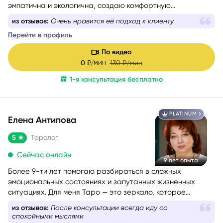
поддерживающую атмосферу.
из отзывов:
Очень нравится её подход к клиенту
Перейти в профиль
По видео
мин
0
₽/
130
₽/мин
1-я консультация бесплатно
PLATINUM
Елена Антипова
5
Таролог
Сейчас онлайн
9 лет опыта
Более 9-ти лет помогаю разбираться в сложных
эмоциональных состояниях и запутанных жизненных
ситуациях. Для меня Таро — это зеркало, которое
отражает ваш внутренний мир и помогает найти ответы и
из отзывов:
После консультации всегда иду со
уверенность в своих решениях.
спокойными мыслями
Перейти в профиль