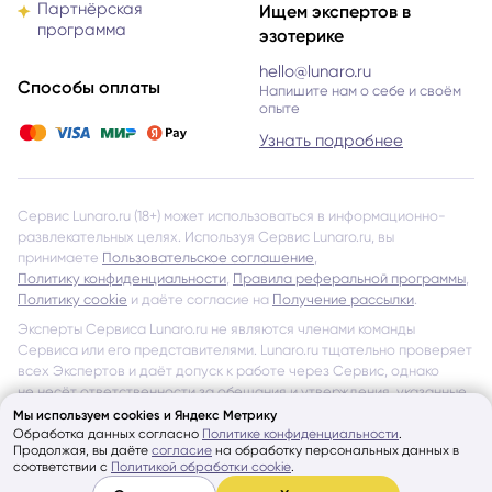
программа
эзотерике
hello@lunaro.ru
Способы оплаты
Напишите нам о себе и своём
опыте
Узнать подробнее
Сервис Lunaro.ru (18+) может использоваться в информационно-
развлекательных целях. Используя Сервис Lunaro.ru, вы
принимаете
Пользовательское соглашение
,
Политику конфиденциальности
,
Правила реферальной программы
,
Политику cookie
и даёте согласие на
Получение рассылки
.
Эксперты Сервиса Lunaro.ru не являются членами команды
Сервиса или его представителями. Lunaro.ru тщательно проверяет
всех Экспертов и даёт допуск к работе через Сервис, однако
не несёт ответственности за обещания и утверждения, указанные
на страницах Экспертов и в отзывах других Пользователей
об Экспертах Сервиса.
Мы используем cookies и Яндекс Метрику
Обработка данных согласно
Политике конфиденциальности
.
Показать ещё
Продолжая, вы даёте
согласие
на обработку персональных данных в
соответствии с
Политикой обработки cookie
.
© Lunaro, 2026