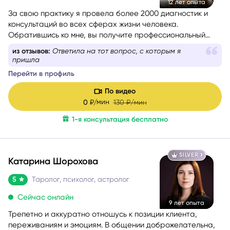
12 лет опыта
За свою практику я провела более 2000 диагностик и
консультаций во всех сферах жизни человека.
Обратившись ко мне, вы получите профессиональный
анализ любой ситуации или проблемы, которая вас
из отзывов:
Спасибо вам, все уложили в моей голове
беспокоит.
Перейти в профиль
По видео
мин
0
₽/
130
₽/мин
1-я консультация бесплатно
SILVER
Катарина Шорохова
5
Таролог, психолог, астролог
Сейчас онлайн
9 лет опыта
Трепетно и аккуратно отношусь к позиции клиента,
переживаниям и эмоциям. В общении доброжелательна,
эмпатична и экологична, создаю комфортную