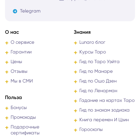
Telegram
О нас
Знания
О сервисе
Lunaro блог
Гарантии
Курсы Таро
Цены
Гид по Таро Уэйта
Отзывы
Гид по Манаре
Мы в СМИ
Гид по Ошо Дзен
Гид по Ленорман
Польза
Гадание на картах Таро
Бонусы
Гид по знакам зодиака
Промокоды
Книга перемен И Цзин
Подарочные
Гороскопы
сертификаты
Партнёрская
Ищем экспертов в