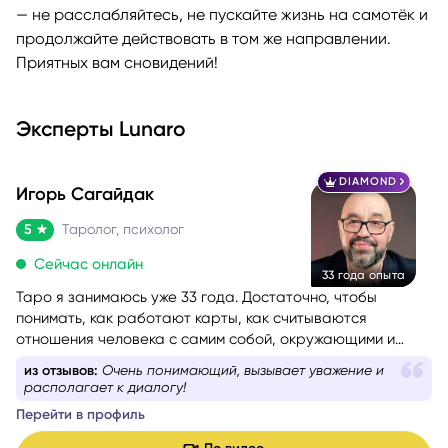
— не расслабляйтесь, не пускайте жизнь на самотёк и
продолжайте действовать в том же направлении.
Приятных вам сновидений!
Эксперты Lunaro
DIAMOND
Игорь Сагайдак
5
Таролог, психолог
Сейчас онлайн
33 года опыта
Таро я занимаюсь уже 33 года. Достаточно, чтобы
понимать, как работают карты, как считываются
отношения человека с самим собой, окружающими и
событиями. Консультации веду с учётом состояния
из отзывов:
Очень понимающий, вызывает уважение и
собеседника — бережно и с вниманием. Как
располагает к диалогу!
дипломированный психолог и мастер-практик НЛП
при
Перейти в профиль
необходимости использую техники гармонизации
эмоционального состояния.
Работаю с метафорическими