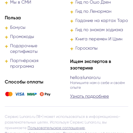
Мы в СМИ
Гид по Ошо Дзен
Гид по Ленорман
Польза
Гадание на картах Таро
Бонусы
Гид по знакам зодиака
Промокоды
Книга перемен И Цзин
Подарочные
Гороскопы
сертификаты
Партнёрская
Ищем экспертов в
программа
эзотерике
hello@lunaro.ru
Способы оплаты
Напишите нам о себе и своём
опыте
Узнать подробнее
Сервис Lunaro.ru (18+) может использоваться в информационно-
развлекательных целях. Используя Сервис Lunaro.ru, вы
принимаете
Пользовательское соглашение
,