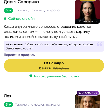
Дарья Самарина
5
Таролог, психолог, астролог
Сейчас онлайн
10 лет опыта
Когда внутри много вопросов, а решение кажется
слишком сложным — я помогу вам увидеть картину
целиком и спокойно выбрать лучший путь.
Более 10 лет я работаю в связке астрологии и Таро,
из отзывов:
Объяснила как себя вести, когда в голове
помогая людям проходить сложные этапы жизни
была неясность!
осознанно и с опорой на себя.
Перейти в профиль
По видео
мин
0
₽/
150
₽/мин
1-я консультация бесплатно
DIAMOND
Лея
5
Таролог, чакролог, психолог