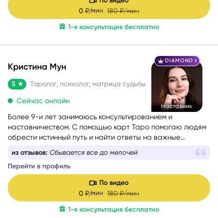
По видео
ассоциативными картами, позволяющими глубже
мин
0
₽/
180
₽/мин
раскрыть беспокоящую ситуацию, найти ресурсы в себе
1-я консультация бесплатно
и окружении.
DIAMOND
Кристина Мун
5
Таролог, психолог, матрица судьбы
Сейчас онлайн
Наставник
Более 9-и лет занимаюсь консультированием и
наставничеством. С помощью карт Таро помогаю людям
обрести истинный путь и найти ответы на важные
вопросы.
из отзывов:
Сбывается все до мелочей
Перейти в профиль
По видео
мин
0
₽/
180
₽/мин
1-я консультация бесплатно