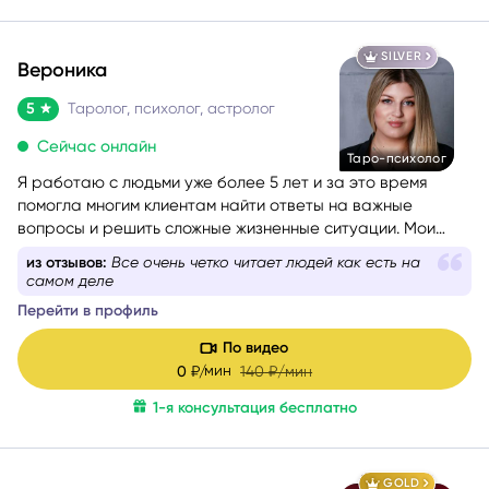
SILVER
Вероника
5
Таролог, психолог, астролог
Сейчас онлайн
Таро-психолог
Я работаю с людьми уже более 5 лет и за это время
помогла многим клиентам найти ответы на важные
вопросы и решить сложные жизненные ситуации. Мои
любимые сферы работы — это отношения, саморазвитие
из отзывов:
Все очень четко читает людей как есть на
и предназначение. Я верю, что каждый человек имеет
самом деле
свою кармическую задачу на это воплощение, и моя
Перейти в профиль
цель — помочь вам раскрыть свой потенциал и достичь
гармонии в жизни.
По видео
мин
0
₽/
140
₽/мин
1-я консультация бесплатно
GOLD