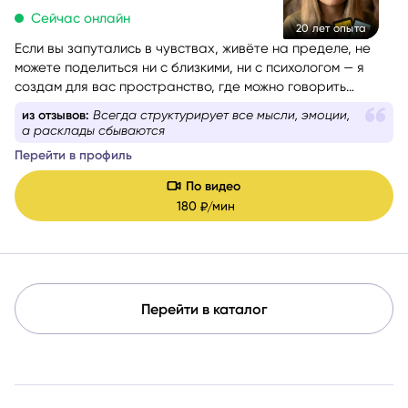
Сейчас онлайн
20 лет опыта
Если вы запутались в чувствах, живёте на пределе, не
можете поделиться ни с близкими, ни с психологом — я
создам для вас пространство, где можно говорить
откровенно. Без страха, осуждения и лишних слов.
из отзывов:
Всегда структурирует все мысли, эмоции,
Вместе мы разберём вашу ситуацию по частям,
а расклады сбываются
посмотрим, где вы сейчас и куда двигаться дальше. Вы
Перейти в профиль
уйдёте с ощущением ясности, внутренней поддержки и
конкретными ориентирами.
По видео
180
мин
₽/
Перейти в каталог