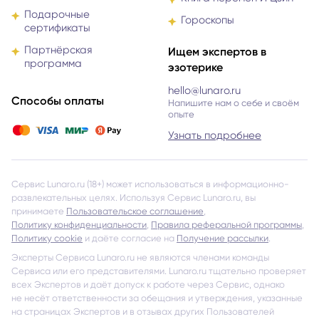
Промокоды
Книга перемен И Цзин
Подарочные
Гороскопы
сертификаты
Партнёрская
Ищем экспертов в
программа
эзотерике
hello@lunaro.ru
Способы оплаты
Напишите нам о себе и своём
опыте
Узнать подробнее
Сервис Lunaro.ru (18+) может использоваться в информационно-
развлекательных целях. Используя Сервис Lunaro.ru, вы
принимаете
Пользовательское соглашение
,
Политику конфиденциальности
,
Правила реферальной программы
,
Политику cookie
и даёте согласие на
Получение рассылки
.
Эксперты Сервиса Lunaro.ru не являются членами команды
Сервиса или его представителями. Lunaro.ru тщательно проверяет
всех Экспертов и даёт допуск к работе через Сервис, однако
не несёт ответственности за обещания и утверждения, указанные