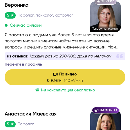
SILVER
Вероника
5
Таролог, психолог, астролог
Сейчас онлайн
Таро-психолог
Я работаю с людьми уже более 5 лет и за это время
помогла многим клиентам найти ответы на важные
вопросы и решить сложные жизненные ситуации. Мои
любимые сферы работы — это отношения, саморазвитие
из отзывов:
Вероника - удивительная, я не перестану
и предназначение. Я верю, что каждый человек имеет
повторять
свою кармическую задачу на это воплощение, и моя
Перейти в профиль
цель — помочь вам раскрыть свой потенциал и достичь
гармонии в жизни.
По видео
мин
0
₽/
140
₽/мин
1-я консультация бесплатно
DIAMOND
Анастасия Маевская
5
Таролог