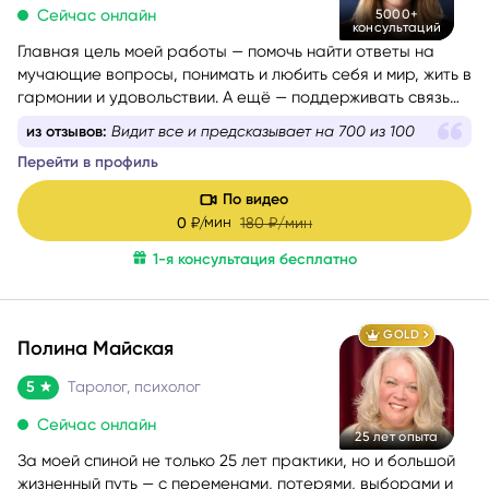
Сейчас онлайн
5000+
консультаций
Главная цель моей работы — помочь найти ответы на
мучающие вопросы, понимать и любить себя и мир, жить в
гармонии и удовольствии. А ещё — поддерживать связь
со своим Высшим Я, уметь проживать разные состояния
из отзывов:
Видит все и предсказывает на 700 из 100
из любви. Все знания я проверяю и пропускаю через
Перейти в профиль
себя, поэтому даю только то, что работает на 100%.
По видео
мин
0
₽/
180
₽/мин
1-я консультация бесплатно
GOLD
Полина Майская
5
Таролог, психолог
Сейчас онлайн
25 лет опыта
За моей спиной не только 25 лет практики, но и большой