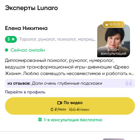
Эксперты Lunaro
GOLD
Елена Никитина
5
Таролог, рунолог, психолог, матрица судьбы
Сейчас онлайн
6700+
консультаций
Дипломированный психолог, рунолог, нумеролог,
ведущая трансформационной игры-дивинации «Древо
Жизни». Люблю совмещать несовместимое и работать на
стыке науки и эзотерики, психологии и Таро, Таро и
из отзывов:
Дали очень глубинные подсказки
нумерологии.
Перейти в профиль
Помогаю понять себя, осознать свои истинные желания и
потребности, найти причины проблемных ситуаций и
По видео
оптимальные способы их решения. Работаю с такими
мин
0
₽/
150
₽/мин
запросами.
1-я консультация бесплатно