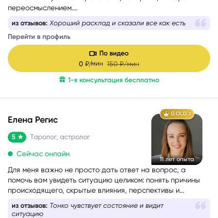
жизненный путь — с переменами, потерями, выборами и
переосмыслением.
Я хорошо понимаю, как это — когда внутри много
из отзывов:
Хороший расклад и сказали все как есть
вопросов, а снаружи нет ясности.
Перейти в профиль
По видео
мин
0
₽/
150
₽/мин
1-я консультация бесплатно
GOLD
Елена Регис
5
Таролог, астролог
Сейчас онлайн
11 лет опыта
Для меня важно не просто дать ответ на вопрос, а
помочь вам увидеть ситуацию целиком: понять причины
происходящего, скрытые влияния, перспективы и
возможности, которые вы можете не замечать сейчас. Я
из отзывов:
Тонко чувствует состояние и видит