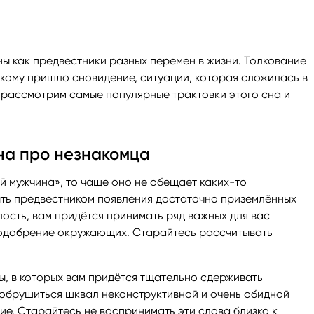
ги
Весы
Расклад Таро «Да-Нет»
ны как предвестники разных перемен в жизни. Толкование
оги
Скорпион
Расклад на картах Таро Уэ
 кому пришло сновидение, ситуации, которая сложилась в
 рассмотрим самые популярные трактовки этого сна и
Стрелец
Расклад Таро на ситуацию
Козерог
Расклад Таро на неделю
на про незнакомца
й мужчина», то чаще оно не обещает каких-то
Водолей
Расклад Таро «Карта дня»
ыть предвестником появления достаточно приземлённых
лость, вам придётся принимать ряд важных для вас
Рыбы
Расклад Таро на 2025 год
т одобрение окружающих. Старайтесь рассчитывать
ы, в которых вам придётся тщательно сдерживать
 обрушиться шквал неконструктивной и очень обидной
ие. Старайтесь не воспринимать эти слова близко к