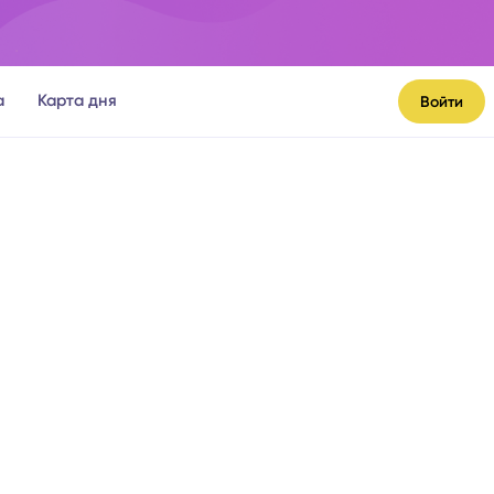
а
Карта дня
Войти
я