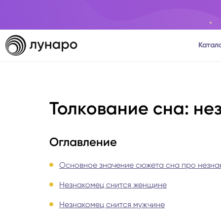
Катал
Тароло
Толкование сна: не
Астрол
Нумеро
Оглавление
Матриц
Основное значение сюжета сна про незна
Незнакомец снится женщине
Расста
Незнакомец снится мужчине
Психол