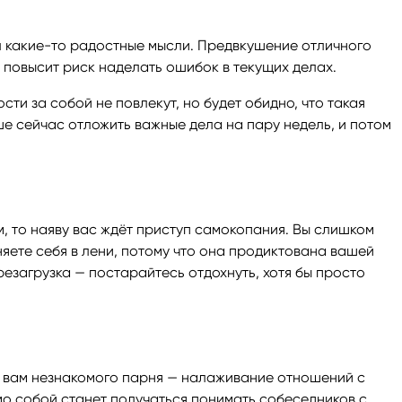
л какие-то радостные мысли. Предвкушение отличного
 повысит риск наделать ошибок в текущих делах.
ти за собой не повлекут, но будет обидно, что такая
е сейчас отложить важные дела на пару недель, и потом
м, то наяву вас ждёт приступ самокопания. Вы слишком
няете себя в лени, потому что она продиктована вашей
езагрузка — постарайтесь отдохнуть, хотя бы просто
го вам незнакомого парня — налаживание отношений с
мо собой станет получаться понимать собеседников с