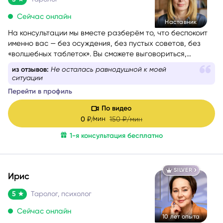
Сейчас онлайн
Наставник
На консультации мы вместе разберём то, что беспокоит
именно вас — без осуждения, без пустых советов, без
«волшебных таблеток». Вы сможете выговориться,
услышать себя и понять, куда двигаться дальше. Если вам
из отзывов:
Помогла разобрать как действовать в
сейчас тяжело, тревожно или вы просто запутались — я
опрделенных ситуациях
помогу вам вернуть внутреннюю опору и увидеть дорогу
Перейти в профиль
вперёд.
Моя задача — мягко и бережно провести вас сквозь
По видео
сомнения, страхи и переживания, чтобы вы снова
мин
0
₽/
150
₽/мин
почувствовали уверенность, спокойствие и любовь к
1-я консультация бесплатно
себе.
SILVER
Ирис
5
Таролог, психолог
Сейчас онлайн
10 лет опыта