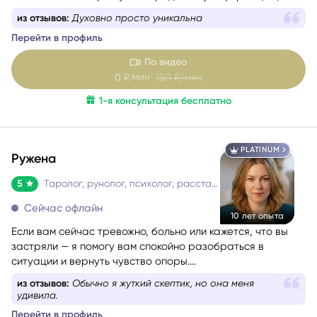
которая действительно стоит вашего внимания.
из отзывов:
Духовно просто уникальна
Перейти в профиль
По видео
мин
0
₽/
150
₽/мин
1-я консультация бесплатно
PLATINUM
Ружена
5
Таролог, рунолог, психолог, расстановщик
Сейчас офлайн
10 лет опыта
Если вам сейчас тревожно, больно или кажется, что вы
застряли — я помогу вам спокойно разобраться в
ситуации и вернуть чувство опоры.
Со мной можно говорить честно и без страха быть
из отзывов:
Обычно я жуткий скептик, но она меня
осуждённой. Я мягко и бережно проведу вас через
удивила.
сложные эмоции, помогу увидеть перспективу и найти
Перейти в профиль