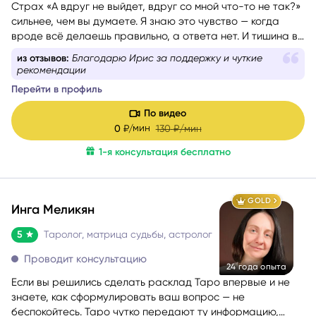
Страх «А вдруг не выйдет, вдруг со мной что-то не так?»
сильнее, чем вы думаете. Я знаю это чувство — когда
вроде всё делаешь правильно, а ответа нет. И тишина в
голове невыносима.
из отзывов:
Благодарю Ирис за поддержку и чуткие
рекомендации
Перейти в профиль
По видео
мин
0
₽/
130
₽/мин
1-я консультация бесплатно
GOLD
Инга Меликян
5
Таролог, матрица судьбы, астролог
Проводит консультацию
24 года опыта
Если вы решились сделать расклад Таро впервые и не
знаете, как сформулировать ваш вопрос — не
беспокойтесь. Таро чутко передают ту информацию,