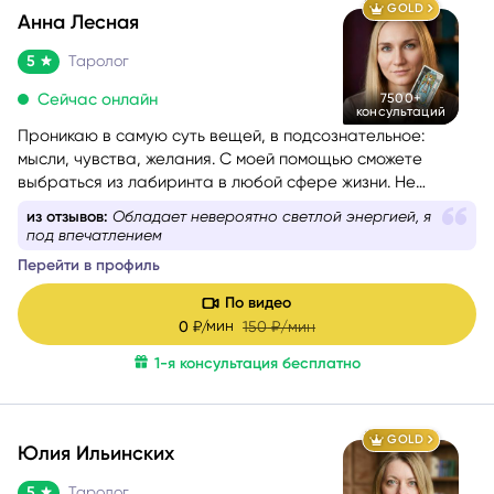
GOLD
Анна Лесная
5
Таролог
Сейчас онлайн
7500+
консультаций
Проникаю в самую суть вещей, в подсознательное:
мысли, чувства, желания. С моей помощью сможете
выбраться из лабиринта в любой сфере жизни. Не
знаете, какой вопрос задать, – помогу вам с
из отзывов:
Обладает невероятно светлой энергией, я
формулировкой. На консультации со мной вы найдёте
под впечатлением
путь к себе.
Перейти в профиль
По видео
мин
0
₽/
150
₽/мин
1-я консультация бесплатно
GOLD
Юлия Ильинских
5
Таролог