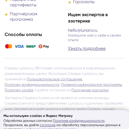
Гороскопы
сертификаты
Партнёрская
Ищем экспертов в
программа
эзотерике
hello@lunaro.ru
Способы оплаты
Напишите нам о себе и своём
опыте
Узнать подробнее
Сервис Lunaro.ru (18+) может использоваться в информационно-
развлекательных целях. Используя Сервис Lunaro.ru, вы
принимаете
Пользовательское соглашение
,
Политику конфиденциальности
,
Правила реферальной программы
,
Политику cookie
и даёте согласие на
Получение рассылки
.
Эксперты Сервиса Lunaro.ru не являются членами команды
Сервиса или его представителями. Lunaro.ru тщательно проверяет
всех Экспертов и даёт допуск к работе через Сервис, однако
не несёт ответственности за обещания и утверждения, указанные
Мы используем cookies и Яндекс Метрику
на страницах Экспертов и в отзывах других Пользователей
Обработка данных согласно
Политике конфиденциальности
.
об Экспертах Сервиса.
Продолжая, вы даёте
согласие
на обработку персональных данных в