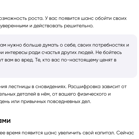
ги
Весы
Расклад Таро «Да-Нет»
озможность роста. У вас появится шанс обойти своих
е уверенными и действовать решительно.
оги
Скорпион
Расклад на картах Таро Уэ
вам нужно больше думать о себе, своих потребностях и
Стрелец
Расклад Таро на ситуацию
ои интересы ради счастья других людей. Не бойтесь
 вам во вред. Те, кто вас по-настоящему ценят в
Козерог
Расклад Таро на неделю
Водолей
Расклад Таро «Карта дня»
ания лестницы в сновидениях. Расшифровка зависит от
льных деталей в нём, от вашего физического и
Рыбы
Расклад Таро на 2025 год
день или привычных повседневных дел.
ами
ее время появится шанс увеличить свой капитал. Сейчас