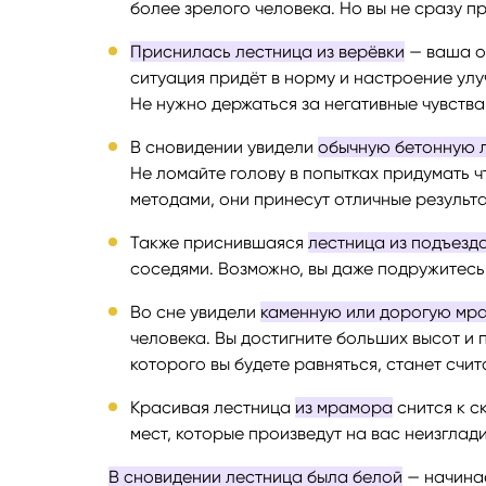
более зрелого человека. Но вы не сразу п
Приснилась лестница из верёвки
— ваша об
ситуация придёт в норму и настроение улу
Не нужно держаться за негативные чувства
В сновидении увидели
обычную бетонную 
Не ломайте голову в попытках придумать 
методами, они принесут отличные результа
Также приснившаяся
лестница из подъезд
соседями. Возможно, вы даже подружитесь
Во сне увидели
каменную или дорогую мр
человека. Вы достигните больших высот и 
которого вы будете равняться, станет счи
Красивая лестница
из мрамора
снится к с
мест, которые произведут на вас неизглад
В сновидении лестница была белой
— начинае