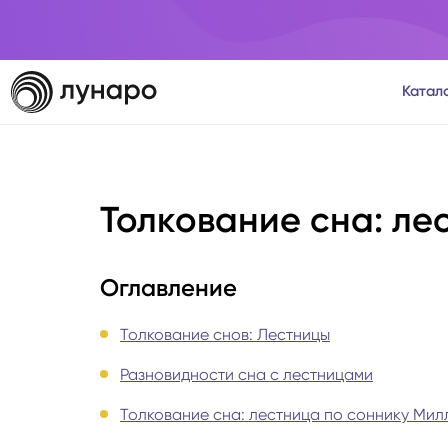
Катал
Тароло
Толкование сна: ле
Астрол
Нумеро
Оглавление
Матриц
Толкование снов: Лестницы
Разновидности сна с лестницами
Расста
Толкование сна: лестница по соннику Ми
Психол