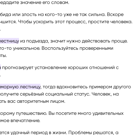
редадите значение его словам.
ида или злость на кого-то уже не так сильна. Вскоре
чшится. Чтобы ускорить этот процесс, простите человека.
.
лестницу
из подъезда, значит нужно действовать проще.
что-то уникальное. Воспользуйтесь проверенными
ты.
а
прогнозирует установление хороших отношений с
.
аморную лестницу
, тогда вдохновитесь примером другого
получите серьёзный социальный статус. Человек, на
тать вас авторитетным лицом.
корому путешествию. Вы посетите много удивительных
имое впечатление.
тся удачный период в жизни. Проблемы решатся, а