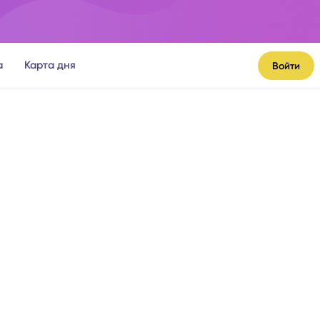
а
Карта дня
Войти
я