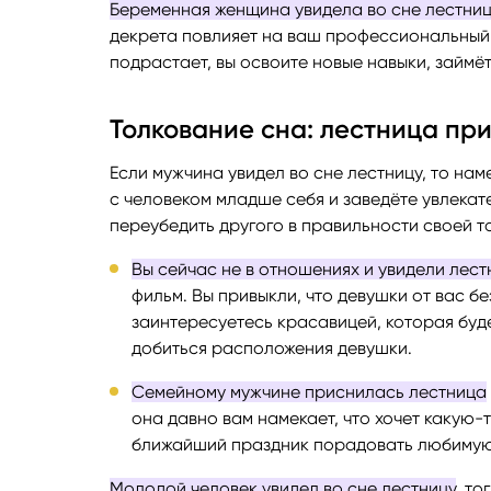
Беременная женщина увидела во сне лестни
декрета повлияет на ваш профессиональный 
подрастает, вы освоите новые навыки, займё
Толкование сна: лестница пр
Если мужчина увидел во сне лестницу, то на
с человеком младше себя и заведёте увлекате
переубедить другого в правильности своей то
Вы сейчас не в отношениях и увидели лест
фильм. Вы привыкли, что девушки от вас б
заинтересуетесь красавицей, которая буде
добиться расположения девушки.
Семейному мужчине приснилась лестница
она давно вам намекает, что хочет какую-
ближайший праздник порадовать любимую
Молодой человек увидел во сне лестницу
, т