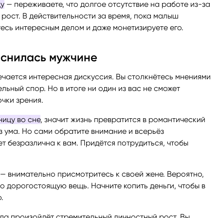
цу
— переживаете, что долгое отсутствие на работе из-за
рост. В действительности за время, пока малыш
тесь интересным делом и даже монетизируете его.
иснилась мужчине
мечается интересная дискуссия. Вы столкнётесь мнениями
льный спор. Но в итоге ни один из вас не сможет
чки зрения.
ницу во сне
, значит жизнь превратится в романтический
ез ума. Но сами обратите внимание и всерьёз
т безразлична к вам. Придётся потрудиться, чтобы
— внимательно присмотритесь к своей жене. Вероятно,
то дорогостоящую вещь. Начните копить деньги, чтобы в
.
огда произойдёт стремительный личностный рост. Вы