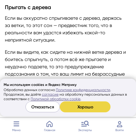
Прыгать с дерева
Если вы аккуратно спрыгиваете с дерева, держась
за ветки, то этот сон — предвестник того, что в
реальности вам удастся избежать какой-то
неприятной ситуации.
Если вы видите, как сидите на нижней ветке дерева и
боитесь спрыгнуть, а потом всё же прыгаете и
неудачно падаете, то это предупреждение
подсознания о том, что ваш лимит на безрассудные
поступки исчерпан. Если раньше их последствия мало
Мы используем cookies и Яндекс Метрику
вас задевали, то в следующий раз придётся понести
Обработка данных согласно
Политике конфиденциальности
.
Продолжая, вы даёте
согласие
на обработку персональных данных в
заслуженное наказание.
соответствии с
Политикой обработки cookie
.
Отказаться
Хорошо
Залезать на дерево
Когда во сне вы целенаправленно карабкаетесь на
дерево, а потом видите себя на макушке,
Меню
Главная
Эксперты
Войти