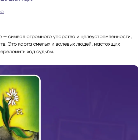
ро
ги
Весы
Расклад Таро «Да-Нет»
оги
Скорпион
Расклад на картах Таро Уэ
о — символ огромного упорства и целеустремлённости,
тв. Это карта смелых и волевых людей, настоящих
Стрелец
Расклад Таро на ситуацию
ереломить ход судьбы.
Козерог
Расклад Таро на неделю
Водолей
Расклад Таро «Карта дня»
Рыбы
Расклад Таро на 2025 год