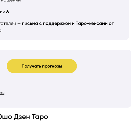
ии🔥
тателей —
письма с поддержкой и Таро-кейсами от
а.
Получать прогнозы
сти
Ошо Дзен Таро