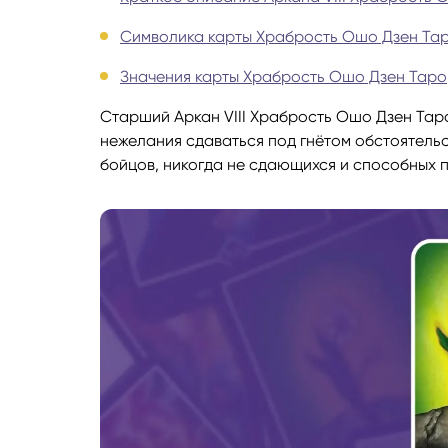
Символика карты Храбрость Ошо Дзен Та
Руноло
Значения карты Храбрость Ошо Дзен Таро
Чакрол
Старший Аркан VIII Храбрость Ошо Дзен Тар
нежелания сдаваться под гнётом обстоятельс
бойцов, никогда не сдающихся и способных п