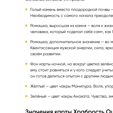
Голый камень вместо плодородной почвы 
Необходимость с самого начала преодолев
Ромашка, выросшая из камня — воля к жизн
человека, который «сделал себя сам», как
Ромашка, дополнительное значение — во мн
Квинтэссенция мужской энергии, сила, ярк
своём развитии.
Фон карты ночной, но вокруг цветка зелёно
ему стоит равняться и у кого следует учит
он готов делиться опытом с другими людьм
Жёлтый — цвет чакры Манипура. Воля, упор
Зелёный — цвет чакры Анахата. Чувства, э
Значения карты Храбрость О