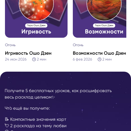
Огонь
Огонь
Игривость Ошо Дзен
Возможности Ошо Дзен
24 июн 2026
2
мин
6 фев 2026
2
мин
Получите 5 бесплатных уроков, как расшифровать
весь расклад целиком✨
Что ещё вы получите:
📝 Компактные значения карт
💘 2 расклада на тему любви