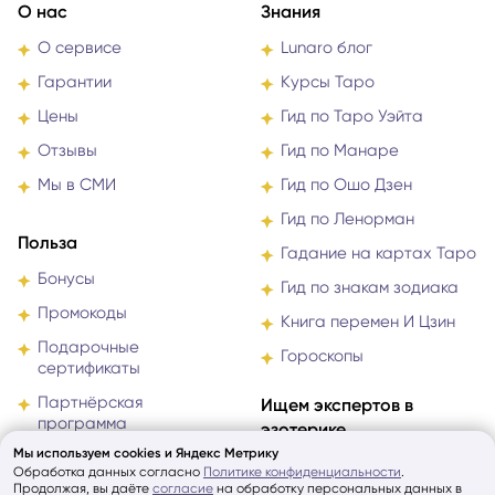
О нас
Знания
О сервисе
Lunaro блог
Гарантии
Курсы Таро
Цены
Гид по Таро Уэйта
Отзывы
Гид по Манаре
Мы в СМИ
Гид по Ошо Дзен
Гид по Ленорман
Польза
Гадание на картах Таро
Бонусы
Гид по знакам зодиака
Промокоды
Книга перемен И Цзин
Подарочные
Гороскопы
сертификаты
Партнёрская
Ищем экспертов в
программа
эзотерике
Мы используем cookies и Яндекс Метрику
hello@lunaro.ru
Обработка данных согласно
Политике конфиденциальности
.
Способы оплаты
Напишите нам о себе и своём
Продолжая, вы даёте
согласие
на обработку персональных данных в