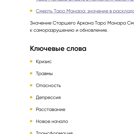
Смерть Таро Манара: значение в расклад
Руноло
Значение Старшего Аркана Таро Манара Смер
к саморазрушению и обновление.
Чакрол
Ключевые слова
Кризис
Травмы
Опасность
Депрессия
Расставание
Новое начало
Трансформация