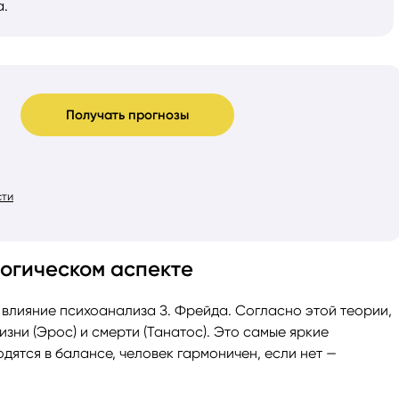
а.
Получать прогнозы
сти
огическом аспекте
влияние психоанализа З. Фрейда. Согласно этой теории,
изни (Эрос) и смерти (Танатос). Это самые яркие
одятся в балансе, человек гармоничен, если нет —