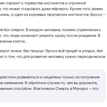
ик говорит о торжестве инстинктов и огромной
, что может очаровать даже мёртвого. Кроме того, важен
изнь, а один из корневых творческих инстинктов Эроса —
й бог смерти. В каждом человеке, помимо стремления к
т, что люди начинают умирать сразу после рождения. В
вление клеток.
рот жизни. Без творца-Эроса всё придёт в упадок, без
ит о том, что для развития человеку нужно периодическое
ерестали развиваться и нацелены только на получение
е изменения. В обратном случае то, чем вы дорожите,
зненным способом. Фактически Смерть в Манара — это