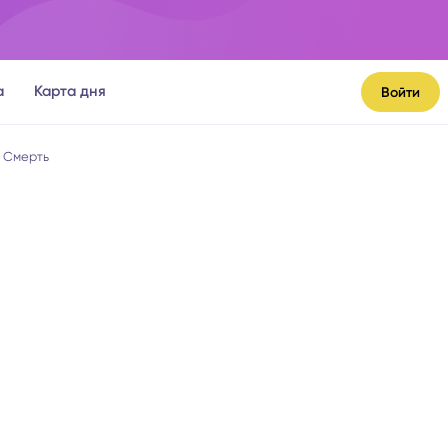
а
Карта дня
Войти
 Смерть
я