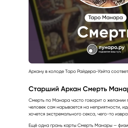
Аркану в колоде Таро Райдера-Уэйта соответс
Старший Аркан Смерть Манар
Смерть по Манара часто говорит о желании 
человек сам нарывается на неприятности, идё
хочется экстремального секса, чего-то извр
Ещё одна грань карты Смерть Манары — физи