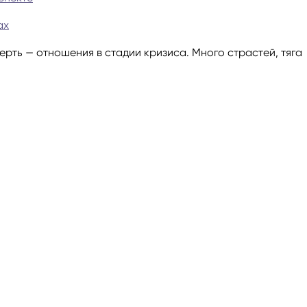
ах
ги
Весы
Расклад Таро «Да-Нет»
ть — отношения в стадии кризиса. Много страстей, тяга
оги
Скорпион
Расклад на картах Таро Уэ
Стрелец
Расклад Таро на ситуацию
Козерог
Расклад Таро на неделю
Водолей
Расклад Таро «Карта дня»
Рыбы
Расклад Таро на 2025 год