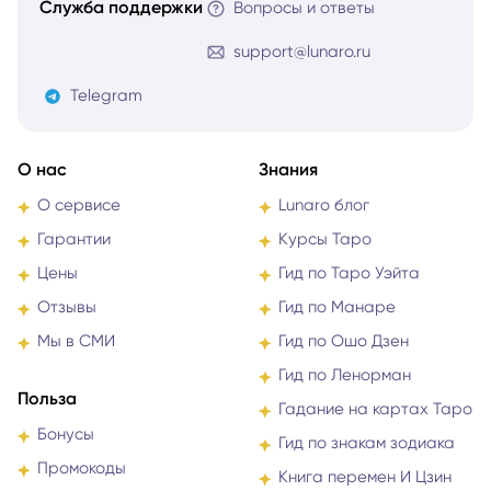
Служба поддержки
Вопросы и ответы
support@lunaro.ru
Telegram
О нас
Знания
О сервисе
Lunaro блог
Гарантии
Курсы Таро
Цены
Гид по Таро Уэйта
Отзывы
Гид по Манаре
Мы в СМИ
Гид по Ошо Дзен
Гид по Ленорман
Польза
Гадание на картах Таро
Бонусы
Гид по знакам зодиака
Промокоды
Книга перемен И Цзин