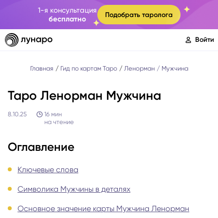
1-я консультация
Подобрать таролога
бесплатно
Войти
Главная
Гид по картам Таро
Ленорман
Мужчина
Таро Ленорман Мужчина
8.10.25
16
мин
на чтение
Оглавление
Ключевые слова
Символика Мужчины в деталях
Основное значение карты Мужчина Ленорман