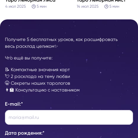
4 июл 2025
5
мин
14 июл 2025
5
мин
Получите 5 бесплатных уроков, как расшифровать
весь расклад целиком✨
Что ещё вы получите:
📝 Компактные значения карт
💘 2 расклада на тему любви
🤫 Секреты наших тарологов
👩‍🏫 Консультацию с наставником
E-mail:
*
Дата рождения:
*