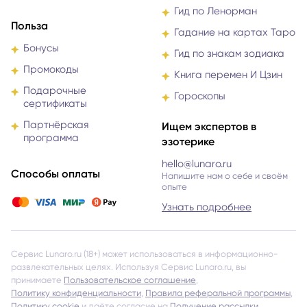
Гид по Ленорман
Польза
Гадание на картах Таро
Бонусы
Гид по знакам зодиака
Промокоды
Книга перемен И Цзин
Подарочные
Гороскопы
сертификаты
Партнёрская
Ищем экспертов в
программа
эзотерике
hello@lunaro.ru
Способы оплаты
Напишите нам о себе и своём
опыте
Узнать подробнее
Сервис Lunaro.ru (18+) может использоваться в информационно-
развлекательных целях. Используя Сервис Lunaro.ru, вы
принимаете
Пользовательское соглашение
,
Политику конфиденциальности
,
Правила реферальной программы
,
Политику cookie
и даёте согласие на
Получение рассылки
.