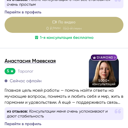
очень простым
Перейти в профиль
По видео
мин
0
₽/
150
₽/мин
1-я консультация бесплатно
DIAMOND
Анастасия Маевская
5
Таролог
Сейчас офлайн
5000+
консультаций
Главная цель моей работы — помочь найти ответы на
мучающие вопросы, понимать и любить себя и мир, жить в
гармонии и удовольствии. А ещё — поддерживать связь
со своим Высшим Я, уметь проживать разные состояния
из отзывов:
Консультации меня очень успокаивают и
из любви. Все знания я проверяю и пропускаю через
дают стабильность
себя, поэтому даю только то, что работает на 100%.
Перейти в профиль