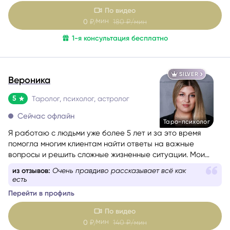
По видео
мин
0
₽/
180
₽/мин
1-я консультация бесплатно
SILVER
Вероника
5
Таролог, психолог, астролог
Сейчас офлайн
Таро-психолог
Я работаю с людьми уже более 5 лет и за это время
помогла многим клиентам найти ответы на важные
вопросы и решить сложные жизненные ситуации. Мои
любимые сферы работы — это отношения, саморазвитие
из отзывов:
Самый прекрасный эксперт, расклады
и предназначение. Я верю, что каждый человек имеет
которого проигрываются
свою кармическую задачу на это воплощение, и моя
Перейти в профиль
цель — помочь вам раскрыть свой потенциал и достичь
гармонии в жизни.
По видео
мин
0
₽/
140
₽/мин