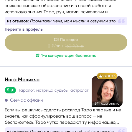
психологическое образование и в своей работе я
использую знания Таро, рун, магии, психологии и
психотехник из НЛП.
из отзывов:
Прочитали меня, мои мысли и озвучили это
Перейти в профиль
По видео
мин
0
₽/
160
₽/мин
1-я консультация бесплатно
GOLD
Инга Меликян
5
Таролог, матрица судьбы, астролог
Сейчас офлайн
24 года опыта
Если вы решились сделать расклад Таро впервые и не
знаете, как сформулировать ваш вопрос — не
беспокойтесь. Таро чутко передают ту информацию,
которая действительно стоит вашего внимания.
из отзывов:
После консультации с ней всё становится