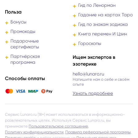
Гид по Ленорман
Польза
Гадание на картах Таро
Бонусы
Гид по знакам зодиака
Промокоды
Книга перемен И Цзин
Подарочные
Гороскопы
сертификаты
Партнёрская
Ищем экспертов в
программа
эзотерике
hello@lunaro.ru
Способы оплаты
Напишите нам о себе и своём
опыте
Узнать подробнее
Сервис Lunaro.ru (18+) может использоваться в информационно-
развлекательных целях. Используя Сервис Lunaro.ru, вы
принимаете
Пользовательское соглашение
,
Политику конфиденциальности
,
Правила реферальной программы
,
Политику cookie
и даёте согласие на
Получение рассылки
.