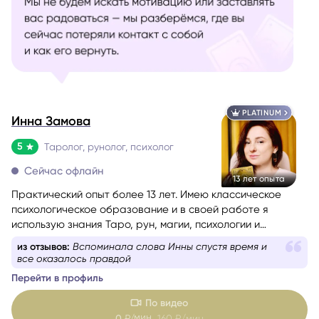
PLATINUM
Инна Замова
5
Таролог, рунолог, психолог
Сейчас офлайн
13 лет опыта
Практический опыт более 13 лет. Имею классическое
психологическое образование и в своей работе я
использую знания Таро, рун, магии, психологии и
психотехник из НЛП.
из отзывов:
Вспоминала слова Инны спустя время и
все оказалось правдой
Перейти в профиль
По видео
мин
0
₽/
160
₽/мин