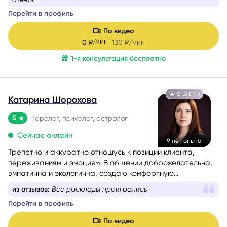
Перейти в профиль
По видео
мин
0
₽/
130
₽/мин
1-я консультация бесплатно
SILVER
Катарина Шорохова
5
Таролог, психолог, астролог
Сейчас онлайн
9 лет опыта
Трепетно и аккуратно отношусь к позиции клиента,
переживаниям и эмоциям. В общении доброжелательна,
эмпатична и экологична, создаю комфортную
поддерживающую атмосферу.
из отзывов:
Все расклады проигрались
Перейти в профиль
По видео