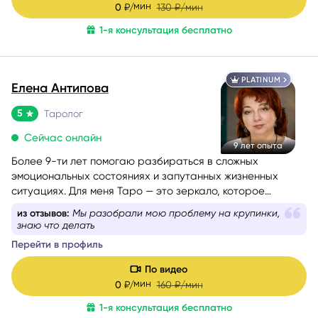
мин
0
₽/
130
₽/мин
1-я консультация бесплатно
PLATINUM
Елена Антипова
5
Таролог
Сейчас онлайн
9 лет опыта
Более 9-ти лет помогаю разбираться в сложных
эмоциональных состояниях и запутанных жизненных
ситуациях. Для меня Таро — это зеркало, которое
отражает ваш внутренний мир и помогает найти ответы и
из отзывов:
Мы разобрали мою проблему на крупинки,
уверенность в своих решениях.
знаю что делать
Перейти в профиль
По видео
мин
0
₽/
160
₽/мин
1-я консультация бесплатно