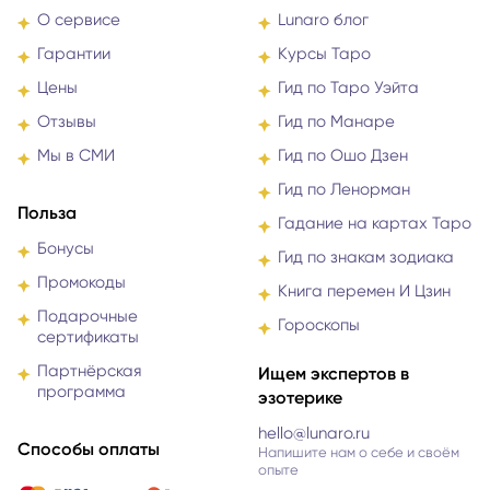
О сервисе
Lunaro блог
Гарантии
Курсы Таро
Цены
Гид по Таро Уэйта
Отзывы
Гид по Манаре
Мы в СМИ
Гид по Ошо Дзен
Гид по Ленорман
Польза
Гадание на картах Таро
Бонусы
Гид по знакам зодиака
Промокоды
Книга перемен И Цзин
Подарочные
Гороскопы
сертификаты
Партнёрская
Ищем экспертов в
программа
эзотерике
hello@lunaro.ru
Способы оплаты
Напишите нам о себе и своём
опыте