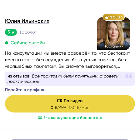
GOLD
Юлия Ильинских
5
Таролог
Сейчас онлайн
Наставник
На консультации мы вместе разберём то, что беспокоит
именно вас — без осуждения, без пустых советов, без
«волшебных таблеток». Вы сможете выговориться,
услышать себя и понять, куда двигаться дальше. Если вам
из отзывов:
За 25 минут успели разобрать 3
сейчас тяжело, тревожно или вы просто запутались — я
совершенно разные темы
помогу вам вернуть внутреннюю опору и увидеть дорогу
Перейти в профиль
вперёд.
Моя задача — мягко и бережно провести вас сквозь
По видео
сомнения, страхи и переживания, чтобы вы снова
мин
0
₽/
150
₽/мин
почувствовали уверенность, спокойствие и любовь к
1-я консультация бесплатно
себе.