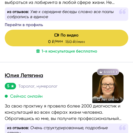
выбраться из лабиринта в любой сфере жизни. Не
знаете, какой вопрос задать, – помогу вам с
из отзывов:
Уже к середине беседы словно все пазлы
формулировкой. На консультации со мной вы найдёте
собрались в единое
путь к себе.
Перейти в профиль
По видео
мин
0
₽/
150
₽/мин
1-я консультация бесплатно
SILVER
Юлия Летягина
5
Таролог, нумеролог
Сейчас онлайн
12 лет опыта
За свою практику я провела более 2000 диагностик и
консультаций во всех сферах жизни человека.
Обратившись ко мне, вы получите профессиональный
анализ любой ситуации или проблемы, которая вас
из отзывов:
Очень структурированные, подробные
беспокоит.
ответы