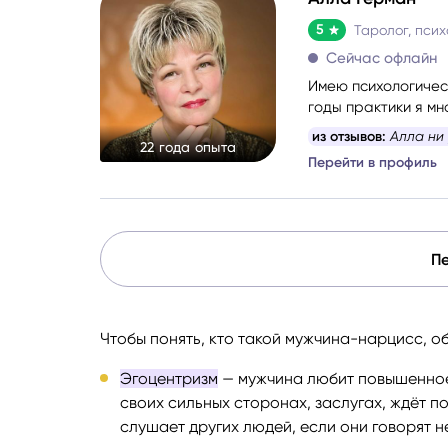
5
Таролог, псих
Сейчас офлайн
Имею психологичес
годы практики я мн
картины о состояни
из отзывов:
Алла ни
22 года опыта
и метафорические 
Перейти в профиль
Пе
Чтобы понять, кто такой мужчина-нарцисс, о
Эгоцентризм
— мужчина любит повышенное 
своих сильных сторонах, заслугах, ждёт п
слушает других людей, если они говорят не