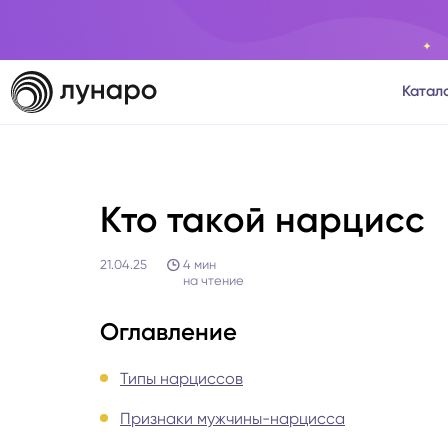
Катал
Тароло
Кто такой нарцисс
Астрол
21.04.25
4
мин
Нумеро
на чтение
Матриц
Оглавление
Типы нарциссов
Расста
Признаки мужчины-нарцисса
Психол