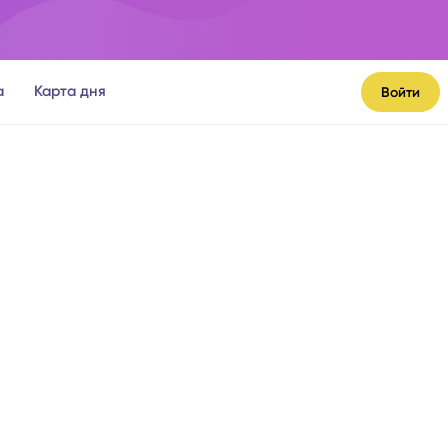
а
Карта дня
Войти
я