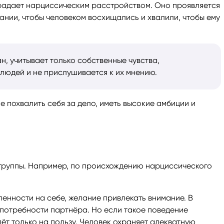
традает нарциссическим расстройством. Оно проявляется
лании, чтобы человеком восхищались и хвалили, чтобы ему
ги
Весы
Расклад Таро «Да-Нет»
оги
Скорпион
Расклад на картах Таро Уэ
н, учитывает только собственные чувства,
 людей и не прислушивается к их мнению.
Стрелец
Расклад Таро на ситуацию
е похвалить себя за дело, иметь высокие амбиции и
Козерог
Расклад Таро на неделю
Водолей
Расклад Таро «Карта дня»
Рыбы
Расклад Таро на 2025 год
группы. Например, по происхождению нарциссического
ленности на себе, желание привлекать внимание. В
 потребности партнёра. Но если такое поведение
дёт только на пользу. Человек охраняет адекватную