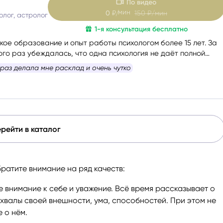
По видео
мин
0
₽/
150
₽/мин
олог, астролог
1-я консультация бесплатно
кое образование и опыт работы психологом более 15 лет. За
ого раз убеждалась, что одна психология не даёт полной
и человека, поэтому начала применять в консультациях Таро
 раз делала мне расклад и очень чутко
карты, а затем получила диплом астропсихолога.
рейти в каталог
братите внимание на ряд качеств:
внимание к себе и уважение. Всё время рассказывает о
охвалы своей внешности, ума, способностей. При этом не
 о нём.