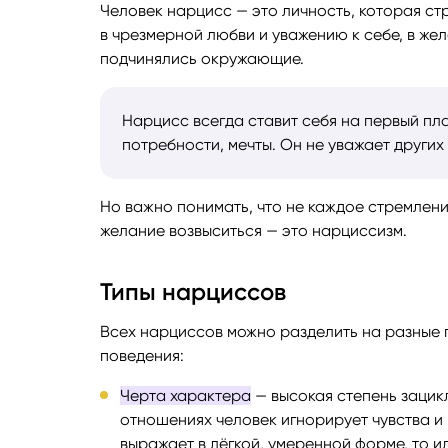
Человек нарцисс — это личность, которая с
в чрезмерной любви и уважению к себе, в же
Руноло
подчинялись окружающие.
Чакрол
Нарцисс всегда ставит себя на первый пла
потребности, мечты. Он не уважает других
Но важно понимать, что не каждое стремлени
желание возвыситься — это нарциссизм.
Типы нарциссов
Всех нарциссов можно разделить на разные 
поведения:
Черта характера
— высокая степень зацик
отношениях человек игнорирует чувства и
выражает в лёгкой, умеренной форме, то и