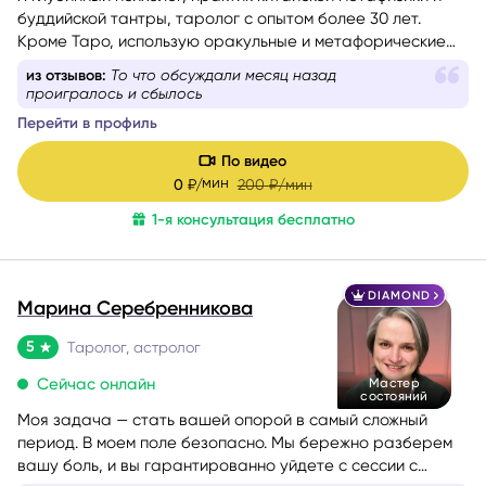
буддийской тантры, таролог с опытом более 30 лет.
Кроме Таро, использую оракульные и метафорические
карты, а при выборе дат, времени, сроков и других
из отзывов:
То что обсуждали месяц назад
благоприятных условий для важных событий применяю
проигралось и сбылось
расчеты Бацзы и Ци Мэнь Дунь Цзя. Если вы перед
Перейти в профиль
сложным выбором или чувствуете, что попали в ловушку
повторяющегося сценария, испытываете тревогу и не
По видео
понимаете, что делать дальше, я бережно помогу вам
мин
0
₽/
200
₽/мин
разобраться в ситуации, найти решение или определить
1-я консультация бесплатно
стратегию движения к цели, обрести уверенность.
DIAMOND
Марина Серебренникова
5
Таролог, астролог
Сейчас онлайн
Мастер
состояний
Моя задача — стать вашей опорой в самый сложный
период. В моем поле безопасно. Мы бережно разберем
вашу боль, и вы гарантированно уйдете с сессии с