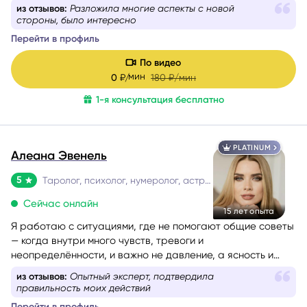
новыми силами, вдохновением и верой в себя. Я таролог
из отзывов:
Разложила многие аспекты с новой
и консультант с глубоким жизненным опытом. Мой подход
стороны, было интересно
— это диагностика: я смотрю в суть ситуации, показываю
Перейти в профиль
её внутреннюю логику, причины и возможные варианты
развития, чтобы вы могли опереться на это в своих
По видео
решениях. Я не работаю через оценки «правильно/
мин
0
₽/
180
₽/мин
неправильно». Я помогаю увидеть картину честно и
1-я консультация бесплатно
спокойно — и выбрать тот путь, который будет для вас
наиболее устойчивым.
PLATINUM
Алеана Эвенель
5
Таролог, психолог, нумеролог, астролог
Сейчас онлайн
15 лет опыта
Я работаю с ситуациями, где не помогают общие советы
— когда внутри много чувств, тревоги и
неопределённости, и важно не давление, а ясность и
опора. Моя задача — мягко помочь разобраться и пройти
из отзывов:
Опытный эксперт, подтвердила
этот этап спокойно и устойчиво.
правильность моих действий
Перейти в профиль