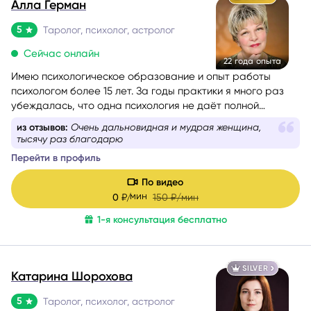
Алла Герман
5
Таролог, психолог, астролог
Сейчас онлайн
22 года опыта
Имею психологическое образование и опыт работы
психологом более 15 лет. За годы практики я много раз
убеждалась, что одна психология не даёт полной
картины о состоянии человека, поэтому начала
из отзывов:
Очень дальновидная и мудрая женщина,
применять в консультациях Таро и метафорические
тысячу раз благодарю
карты, а затем получила диплом астропсихолога.
Перейти в профиль
По видео
мин
0
₽/
150
₽/мин
1-я консультация бесплатно
SILVER
Катарина Шорохова
5
Таролог, психолог, астролог