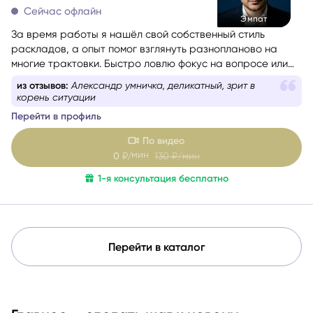
Сейчас офлайн
Эмпат
За время работы я нашёл свой собственный стиль
раскладов, а опыт помог взглянуть разнопланово на
многие трактовки. Быстро ловлю фокус на вопросе или
проблеме обращающегося. Люблю уместный юмор и на
из отзывов:
Александр умничка, деликатный, зрит в
консультациях создаю максимально дружелюбную
корень ситуации
атмосферу.
Перейти в профиль
Моя цель — сделать так,
чтобы вы не только получили
ответ, но и ушли с консультации позитивно заряженными
.
По видео
мин
0
₽/
130
₽/мин
1-я консультация бесплатно
Перейти в каталог