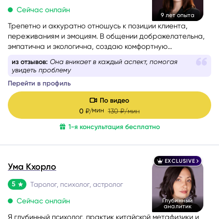
Сейчас онлайн
9 лет опыта
Трепетно и аккуратно отношусь к позиции клиента,
переживаниям и эмоциям. В общении доброжелательна,
эмпатична и экологична, создаю комфортную
поддерживающую атмосферу.
из отзывов:
Она вникает в каждый аспект, помогая
увидеть проблему
Перейти в профиль
По видео
мин
0
₽/
130
₽/мин
1-я консультация бесплатно
EXCLUSIVE
Ума Кхорло
5
Таролог, психолог, астролог
Сейчас онлайн
Глубинный
аналитик
Я глубинный психолог, практик китайской метафизики и