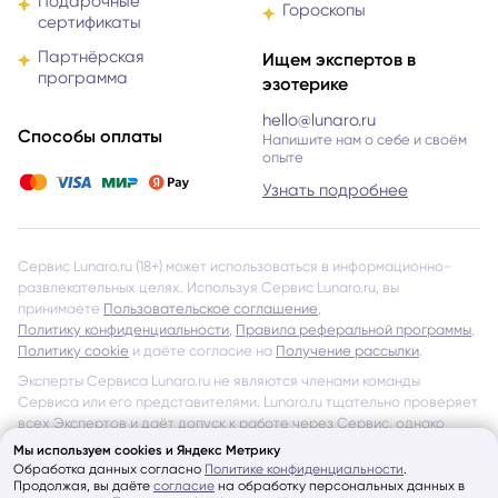
Подарочные
Гороскопы
сертификаты
Партнёрская
Ищем экспертов в
программа
эзотерике
hello@lunaro.ru
Способы оплаты
Напишите нам о себе и своём
опыте
Узнать подробнее
Сервис Lunaro.ru (18+) может использоваться в информационно-
развлекательных целях. Используя Сервис Lunaro.ru, вы
принимаете
Пользовательское соглашение
,
Политику конфиденциальности
,
Правила реферальной программы
,
Политику cookie
и даёте согласие на
Получение рассылки
.
Эксперты Сервиса Lunaro.ru не являются членами команды
Сервиса или его представителями. Lunaro.ru тщательно проверяет
всех Экспертов и даёт допуск к работе через Сервис, однако
не несёт ответственности за обещания и утверждения, указанные
Мы используем cookies и Яндекс Метрику
на страницах Экспертов и в отзывах других Пользователей
Обработка данных согласно
Политике конфиденциальности
.
Продолжая, вы даёте
согласие
на обработку персональных данных в
об Экспертах Сервиса.