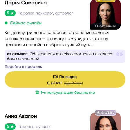
Дарья Самарина
5
Таролог, психолог, астролог
Сейчас онлайн
10 лет опыта
Когда внутри много вопросов, а решение кажется
слишком сложным — я помогу вам увидеть картину
целиком и спокойно выбрать лучший путь.
Более 10 лет я работаю в связке астрологии и Таро,
из отзывов:
Объяснила как себя вести, когда в голове
помогая людям проходить сложные этапы жизни
была неясность!
осознанно и с опорой на себя.
Перейти в профиль
По видео
мин
0
₽/
150
₽/мин
1-я консультация бесплатно
SILVER
Анна Авалон
5
Таролог, рунолог