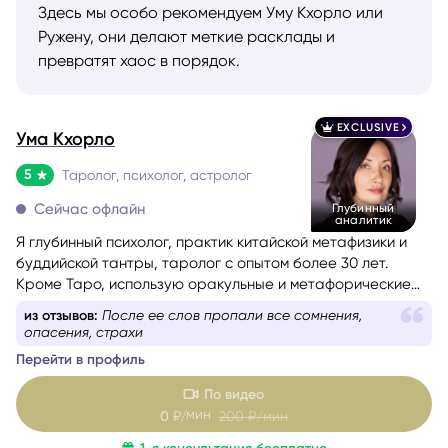
Здесь мы особо рекомендуем Уму Кхорло или
Ружену, они делают меткие расклады и
превратят хаос в порядок.
EXCLUSIVE
Ума Кхорло
5
Таролог, психолог, астролог
Сейчас офлайн
Глубинный
аналитик
Я глубинный психолог, практик китайской метафизики и
буддийской тантры, таролог с опытом более 30 лет.
Кроме Таро, использую оракульные и метафорические
карты, а при выборе дат, времени, сроков и других
из отзывов:
После ее слов пропали все сомнения,
благоприятных условий для важных событий применяю
опасения, страхи
расчеты Бацзы и Ци Мэнь Дунь Цзя. Если вы перед
Перейти в профиль
сложным выбором или чувствуете, что попали в ловушку
повторяющегося сценария, испытываете тревогу и не
По видео
понимаете, что делать дальше, я бережно помогу вам
мин
0
₽/
200
₽/мин
разобраться в ситуации, найти решение или определить