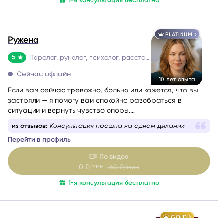
1-я консультация бесплатно
стратегию движения к цели, обрести уверенность.
PLATINUM
Ружена
5
Таролог, рунолог, психолог, расстановщик
Сейчас офлайн
10 лет опыта
Если вам сейчас тревожно, больно или кажется, что вы
застряли — я помогу вам спокойно разобраться в
ситуации и вернуть чувство опоры.
Со мной можно говорить честно и без страха быть
из отзывов:
Консультация прошла на одном дыхании
осуждённой. Я мягко и бережно проведу вас через
Перейти в профиль
сложные эмоции, помогу увидеть перспективу и найти
решение, которое принесёт облегчение.
По видео
мин
0
₽/
160
₽/мин
1-я консультация бесплатно
GOLD