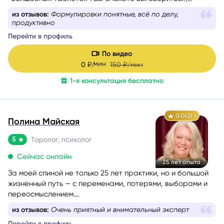
услышать себя и понять, куда двигаться дальше. Если вам
из отзывов:
Формулировки понятные, всё по делу,
сейчас тяжело, тревожно или вы просто запутались — я
продуктивно
помогу вам вернуть внутреннюю опору и увидеть дорогу
Перейти в профиль
вперёд.
Моя задача — мягко и бережно провести вас сквозь
По видео
сомнения, страхи и переживания, чтобы вы снова
мин
0
₽/
150
₽/мин
почувствовали уверенность, спокойствие и любовь к
1-я консультация бесплатно
себе.
GOLD
Полина Майская
5
Таролог, психолог
Сейчас онлайн
25 лет опыта
За моей спиной не только 25 лет практики, но и большой
жизненный путь — с переменами, потерями, выборами и
переосмыслением.
Я хорошо понимаю, как это — когда внутри много
из отзывов:
Очень приятный и внимательный эксперт
вопросов, а снаружи нет ясности.
Перейти в профиль