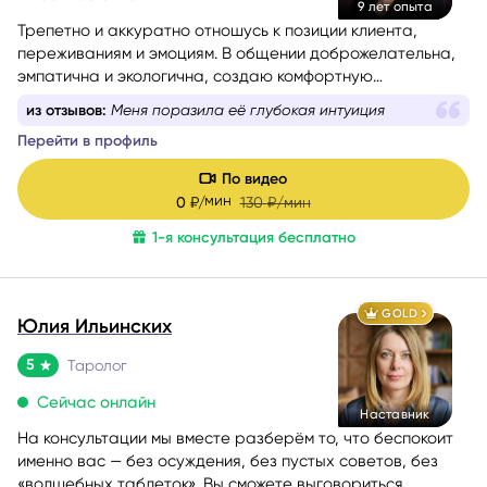
9 лет опыта
Трепетно и аккуратно отношусь к позиции клиента,
переживаниям и эмоциям. В общении доброжелательна,
эмпатична и экологична, создаю комфортную
поддерживающую атмосферу.
из отзывов:
Меня поразила её глубокая интуиция
Перейти в профиль
По видео
мин
0
₽/
130
₽/мин
1-я консультация бесплатно
GOLD
Юлия Ильинских
5
Таролог
Сейчас онлайн
Наставник
На консультации мы вместе разберём то, что беспокоит
именно вас — без осуждения, без пустых советов, без
«волшебных таблеток». Вы сможете выговориться,