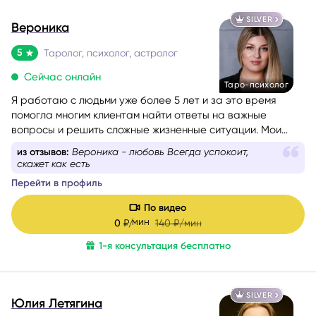
SILVER
Вероника
5
Таролог, психолог, астролог
Сейчас онлайн
Таро-психолог
Я работаю с людьми уже более 5 лет и за это время
помогла многим клиентам найти ответы на важные
вопросы и решить сложные жизненные ситуации. Мои
любимые сферы работы — это отношения, саморазвитие
из отзывов:
Вероника - любовь Всегда успокоит,
и предназначение. Я верю, что каждый человек имеет
скажет как есть
свою кармическую задачу на это воплощение, и моя
Перейти в профиль
цель — помочь вам раскрыть свой потенциал и достичь
гармонии в жизни.
По видео
мин
0
₽/
140
₽/мин
1-я консультация бесплатно
SILVER
Юлия Летягина