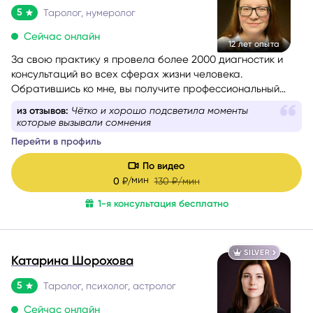
5
Таролог, нумеролог
Сейчас онлайн
12 лет опыта
За свою практику я провела более 2000 диагностик и
консультаций во всех сферах жизни человека.
Обратившись ко мне, вы получите профессиональный
анализ любой ситуации или проблемы, которая вас
из отзывов:
Чётко и хорошо подсветила моменты
беспокоит.
которые вызывали сомнения
Перейти в профиль
По видео
мин
0
₽/
130
₽/мин
1-я консультация бесплатно
SILVER
Катарина Шорохова
5
Таролог, психолог, астролог
Сейчас онлайн