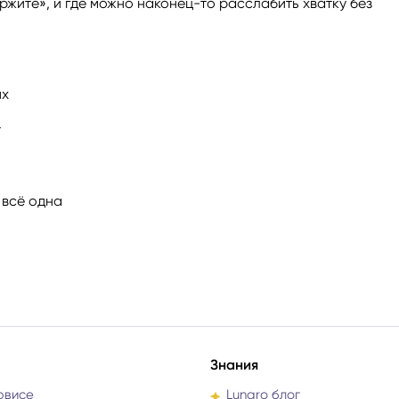
ржите», и где можно наконец-то расслабить хватку без
ях
т
 всё одна
Знания
рвисе
Lunaro блог