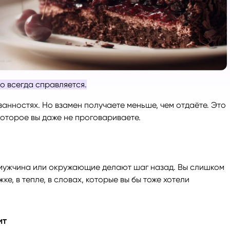
ги
Весы
Расклад Таро «Да-Нет»
оги
Скорпион
Расклад на картах Таро Уэ
Стрелец
Расклад Таро на ситуацию
то всегда справляется.
язанностях. Но взамен получаете меньше, чем отдаёте. Это
Козерог
Расклад Таро на неделю
которое вы даже не проговариваете.
Водолей
Расклад Таро «Карта дня»
Рыбы
Расклад Таро на 2025 год
е мужчина или окружающие делают шаг назад. Вы слишком
е, в тепле, в словах, которые вы бы тоже хотели
ит