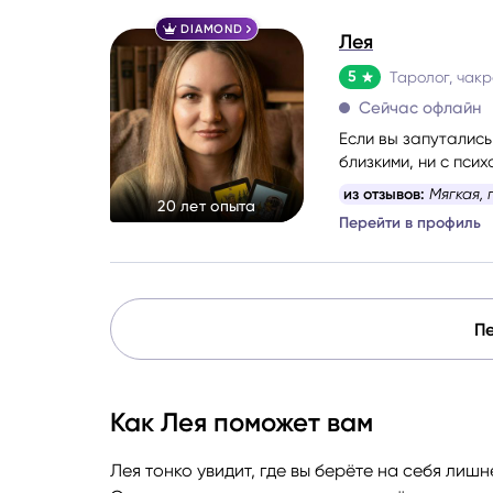
DIAMOND
Лея
5
Таролог, чакр
Сейчас офлайн
Если вы запутались
близкими, ни с пси
откровенно. Без с
из отзывов:
Мягкая,
20 лет опыта
ситуацию по частям
Перейти в профиль
уйдёте с ощущение
ориентирами.
Пе
Как Лея поможет вам
Лея тонко увидит, где вы берёте на себя лишн