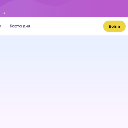
а
Карта дня
Войти
я