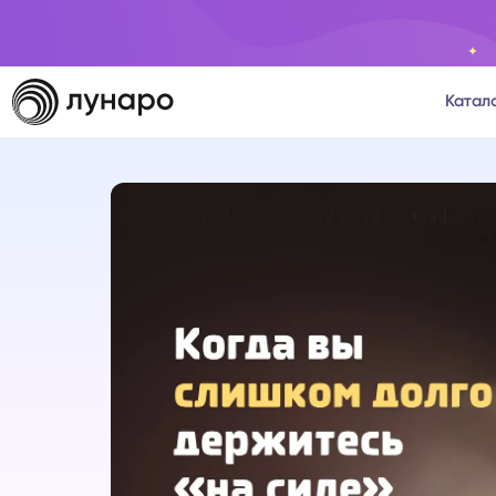
Катал
Тароло
Астрол
Нумеро
Матриц
Расста
Психол