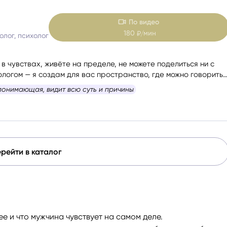
По видео
180
мин
₽/
олог, психолог
 в чувствах, живёте на пределе, не можете поделиться ни с
хологом — я создам для вас пространство, где можно говорить
траха, осуждения и лишних слов. Вместе мы разберём вашу
 понимающая, видит всю суть и причины
, посмотрим, где вы сейчас и куда двигаться дальше. Вы
м ясности, внутренней поддержки и конкретными
рейти в каталог
ее и что мужчина чувствует на самом деле.