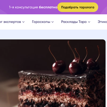
1-я консультация
бесплатно
Подобрать таролога
ог экспертов
Гороскопы
Расклады Таро
Этик
ги
Овен
Расклад Таро на судьбу
оги
Телец
Расклад Таро на измену
логи
Близнецы
Расклад Таро на отношени
а судьбы
Рак
Расклад Таро на мужчину
новки
Лев
Расклад Таро на женщину
огическое консультирование
Дева
Расклад Таро на будущее