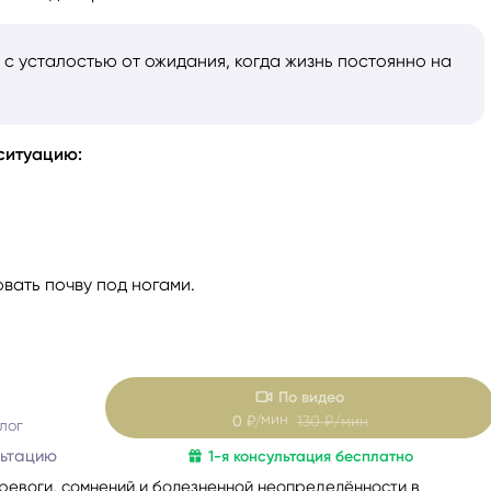
с усталостью от ожидания, когда жизнь постоянно на
ситуацию:
овать почву под ногами.
По видео
мин
0
₽/
130
₽/мин
лог
льтацию
1-я консультация бесплатно
тревоги, сомнений и болезненной неопределённости в