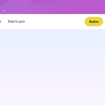
а
Карта дня
Войти
я