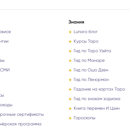
Знания
рвисе
Lunaro блог
нтии
Курсы Таро
Гид по Таро Уэйта
вы
Гид по Манаре
 СМИ
Гид по Ошо Дзен
Гид по Ленорман
Гадание на картах Таро
сы
Гид по знакам зодиака
окоды
Книга перемен И Цзин
рочные сертификаты
Гороскопы
нёрская программа