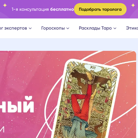
1-я консультация
бесплатно
Подобрать таролога
ог экспертов
Гороскопы
Расклады Таро
Этик
ги
Овен
Расклад Таро на судьбу
оги
Телец
Расклад Таро на измену
логи
Близнецы
Расклад Таро на отношени
а судьбы
Рак
Расклад Таро на мужчину
новки
Лев
Расклад Таро на женщину
огическое консультирование
Дева
Расклад Таро на будущее