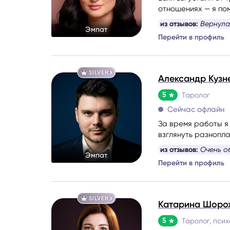
отношениях — я пом
из отзывов:
Вернула
Эмпат
Перейти в профиль
SILVER
Александр Кузн
5
Таролог
Сейчас офлайн
За время работы я
взглянуть разнопл
или проблеме обра
из отзывов:
Очень о
Эмпат
создаю максималь
Перейти в профиль
Моя цель — сделат
консультации пози
SILVER
Катарина Шоро
5
Таролог, псих