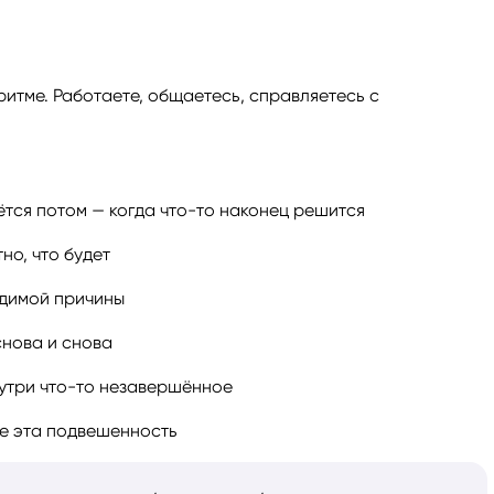
итме. Работаете, общаетесь, справляетесь с
ётся потом — когда что-то наконец решится
но, что будет
идимой причины
снова и снова
внутри что-то незавершённое
не эта подвешенность