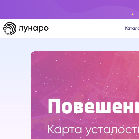
Катал
Тароло
Астрол
Нумеро
Матриц
Расста
Психол