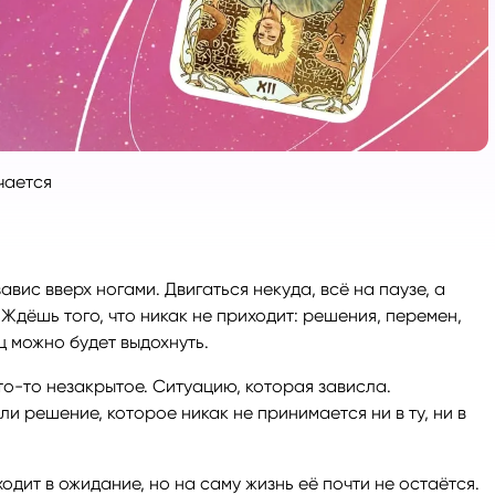
ги
Весы
Расклад Таро «Да-Нет»
оги
Скорпион
Расклад на картах Таро Уэ
Стрелец
Расклад Таро на ситуацию
чается
Козерог
Расклад Таро на неделю
вис вверх ногами. Двигаться некуда, всё на паузе, а
Водолей
Расклад Таро «Карта дня»
 Ждёшь того, что никак не приходит: решения, перемен,
ц можно будет выдохнуть.
Рыбы
Расклад Таро на 2025 год
то-то незакрытое. Ситуацию, которая зависла.
Или решение, которое никак не принимается ни в ту, ни в
одит в ожидание, но на саму жизнь её почти не остаётся.