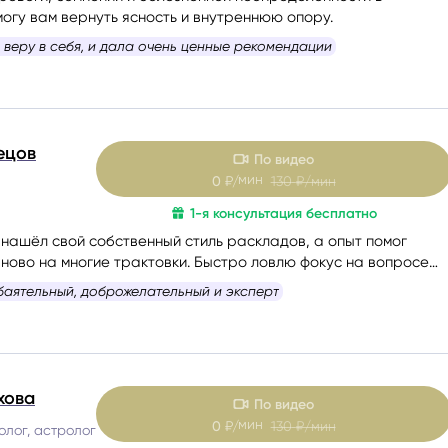
огу вам вернуть ясность и внутреннюю опору.
 веру в себя, и дала очень ценные рекомендации
ецов
По видео
мин
0
₽/
130
₽/мин
1-я консультация бесплатно
 нашёл свой собственный стиль раскладов, а опыт помог
аново на многие трактовки. Быстро ловлю фокус на вопросе
щающегося. Люблю уместный юмор и на консультациях
баятельный, доброжелательный и эксперт
но дружелюбную атмосферу.
ь так,
чтобы вы не только получили ответ, но и ушли с
тивно заряженными
.
хова
По видео
мин
0
₽/
130
₽/мин
олог, астролог