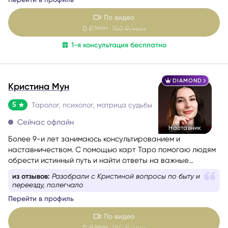
По видео
мин
0
₽/
150
₽/мин
1-я консультация бесплатно
DIAMOND
Кристина Мун
5
Таролог, психолог, матрица судьбы
Сейчас офлайн
Наставник
Более 9-и лет занимаюсь консультированием и
наставничеством. С помощью карт Таро помогаю людям
обрести истинный путь и найти ответы на важные
вопросы.
из отзывов:
Разобрали с Кристиной вопросы по быту и
переезду, полегчало
Перейти в профиль
По видео
мин
0
₽/
180
₽/мин