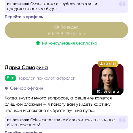
со своим Высшим Я, уметь проживать разные состояния
из отзывов:
Очень тонко и глубоко смотрит, и
из любви. Все знания я проверяю и пропускаю через
предсказывает что будет
себя, поэтому даю только то, что работает на 100%.
Перейти в профиль
По видео
мин
0
₽/
180
₽/мин
1-я консультация бесплатно
GOLD
Дарья Самарина
5
Таролог, психолог, астролог
Сейчас офлайн
10 лет опыта
Когда внутри много вопросов, а решение кажется
слишком сложным — я помогу вам увидеть картину
целиком и спокойно выбрать лучший путь.
Более 10 лет я работаю в связке астрологии и Таро,
из отзывов:
Объяснила как себя вести, когда в голове
помогая людям проходить сложные этапы жизни
была неясность!
осознанно и с опорой на себя.
Перейти в профиль