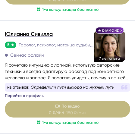
1-я консультация бесплатно
DIAMOND
Юлианна Сивилла
5
Таролог, психолог, матрица судьбы, нумеролог, астролог
Сейчас офлайн
7 лет опыта
Я сочетаю интуицию с логикой, использую авторские
техники и всегда адаптирую расклад под конкретного
человека и запрос. Я помогаю увидеть, почему в вашей
жизни повторяются одни и те же сценарии, найти
из отзывов:
Определили пути выхода на нужный путь
ресурсный путь и получить конкретные шаги, чтобы
Перейти в профиль
двигаться дальше с уверенностью.
По видео
мин
0
₽/
180
₽/мин
1-я консультация бесплатно