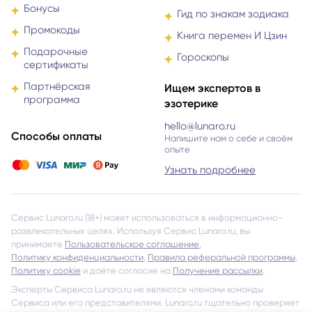
Бонусы
Гид по знакам зодиака
Промокоды
Книга перемен И Цзин
Подарочные
Гороскопы
сертификаты
Партнёрская
Ищем экспертов в
программа
эзотерике
hello@lunaro.ru
Способы оплаты
Напишите нам о себе и своём
опыте
Узнать подробнее
Сервис Lunaro.ru (18+) может использоваться в информационно-
развлекательных целях. Используя Сервис Lunaro.ru, вы
принимаете
Пользовательское соглашение
,
Политику конфиденциальности
,
Правила реферальной программы
,
Политику cookie
и даёте согласие на
Получение рассылки
.
Эксперты Сервиса Lunaro.ru не являются членами команды
Сервиса или его представителями. Lunaro.ru тщательно проверяет