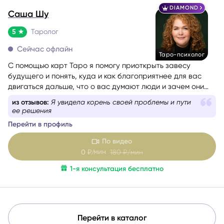
DIAMOND
Саша Шу
5
Таролог
Сейчас офлайн
Таро-психолог
С помощью карт Таро я помогу приоткрыть завесу
будущего и понять, куда и как благоприятнее для вас
двигаться дальше, что о вас думают люди и зачем они
пришли в вашу жизнь.
из отзывов:
Я увидела корень своей проблемы и пути
ее решения
Перейти в профиль
По видео
мин
0
₽/
180
₽/мин
1-я консультация бесплатно
Перейти в каталог