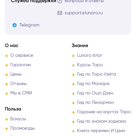
Служба поддержки
Вопросы и ответы
support@lunaro.ru
Telegram
О нас
Знания
О сервисе
Lunaro блог
Гарантии
Курсы Таро
Цены
Гид по Таро Уэйта
Отзывы
Гид по Манаре
Мы в СМИ
Гид по Ошо Дзен
Гид по Ленорман
Польза
Гадание на картах Таро
Бонусы
Гид по знакам зодиака
Промокоды
Книга перемен И Цзин