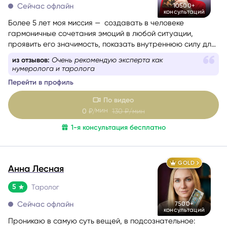
Сейчас офлайн
10500+
консультаций
Более 5 лет моя миссия — создавать в человеке
гармоничные сочетания эмоций в любой ситуации,
проявить его значимость, показать внутреннюю силу для
самопомощи, сбалансировать энергии в зависимости от
из отзывов:
Очень рекомендую эксперта как
ситуации.
нумеролога и таролога
Перейти в профиль
По видео
мин
0
₽/
130
₽/мин
1-я консультация бесплатно
GOLD
Анна Лесная
5
Таролог
Сейчас офлайн
7500+
консультаций
Проникаю в самую суть вещей, в подсознательное: