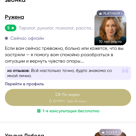
PLATINUM
Ружена
5
Таролог, рунолог, психолог, расстановщик
Сейчас офлайн
10 лет опыта
Если вам сейчас тревожно, больно или кажется, что вы
застряли — я помогу вам спокойно разобраться в
ситуации и вернуть чувство опоры.
Со мной можно говорить честно и без страха быть
из отзывов:
Всё настолько точно, будто знакома со
осуждённой. Я мягко и бережно проведу вас через
мной лично.
сложные эмоции, помогу увидеть перспективу и найти
Перейти в профиль
решение, которое принесёт облегчение.
По видео
мин
0
₽/
160
₽/мин
1-я консультация бесплатно
SILVER
Ульяна Лобода