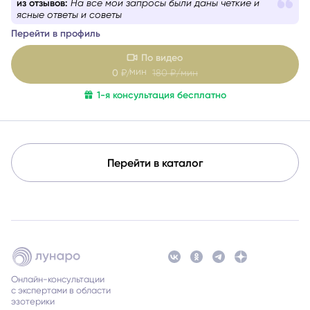
из отзывов:
На все мои запросы были даны четкие и
собеседника — бережно и с вниманием. Как
ясные ответы и советы
дипломированный психолог и мастер-практик НЛП
при
Перейти в профиль
необходимости использую техники гармонизации
эмоционального состояния.
Работаю с метафорическими
По видео
ассоциативными картами, позволяющими глубже
мин
0
₽/
180
₽/мин
раскрыть беспокоящую ситуацию, найти ресурсы в себе
1-я консультация бесплатно
и окружении.
Перейти в каталог
Онлайн-консультации
с экспертами в области
эзотерики