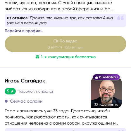
мысли, чувства, желания. С моей помощью сможете
выбраться из лабиринта в любой сфере жизни. Не
знаете, какой вопрос задать, – помогу вам с
из отзывов:
Анна очень чуткая, с ней очень приятно
формулировкой. На консультации со мной вы найдёте
вести диалог
путь к себе.
Перейти в профиль
По видео
мин
0
₽/
150
₽/мин
1-я консультация бесплатно
DIAMOND
Игорь Сагайдак
5
Таролог, психолог
Сейчас офлайн
33 года опыта
Таро я занимаюсь уже 33 года. Достаточно, чтобы
понимать, как работают карты, как считываются
отношения человека с самим собой, окружающими и
событиями. Консультации веду с учётом состояния