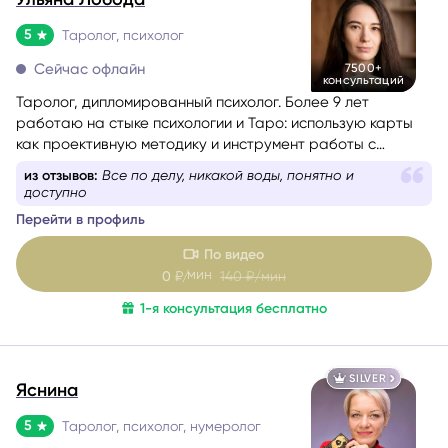
5
Таролог, психолог
Сейчас офлайн
7500+
консультаций
Таролог, дипломированный психолог. Более 9 лет
работаю на стыке психологии и Таро: использую карты
как проективную методику и инструмент работы с
бессознательным.
из отзывов:
Все по делу, никакой воды, понятно и
доступно
Перейти в профиль
По видео
мин
0
₽/
140
₽/мин
1-я консультация бесплатно
SILVER
Яснина
5
Таролог, психолог, нумеролог