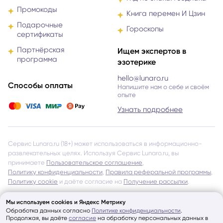
Промокоды
Книга перемен И Цзин
Подарочные
Гороскопы
сертификаты
Партнёрская
Ищем экспертов в
программа
эзотерике
hello@lunaro.ru
Способы оплаты
Напишите нам о себе и своём
опыте
Узнать подробнее
Сервис Lunaro.ru (18+) может использоваться в информационно-
развлекательных целях. Используя Сервис Lunaro.ru, вы
принимаете
Пользовательское соглашение
,
Политику конфиденциальности
,
Правила реферальной программы
,
Политику cookie
и даёте согласие на
Получение рассылки
.
Эксперты Сервиса Lunaro.ru не являются членами команды
Мы используем cookies и Яндекс Метрику
Сервиса или его представителями. Lunaro.ru тщательно проверяет
Обработка данных согласно
Политике конфиденциальности
.
всех Экспертов и даёт допуск к работе через Сервис, однако
Продолжая, вы даёте
согласие
на обработку персональных данных в