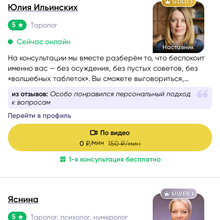
5
Таролог
Сейчас онлайн
Наставник
На консультации мы вместе разберём то, что беспокоит
именно вас — без осуждения, без пустых советов, без
«волшебных таблеток». Вы сможете выговориться,
услышать себя и понять, куда двигаться дальше. Если вам
из отзывов:
Особо понравился персональный подход
сейчас тяжело, тревожно или вы просто запутались — я
к вопросам
помогу вам вернуть внутреннюю опору и увидеть дорогу
Перейти в профиль
вперёд.
Моя задача — мягко и бережно провести вас сквозь
По видео
сомнения, страхи и переживания, чтобы вы снова
мин
0
₽/
150
₽/мин
почувствовали уверенность, спокойствие и любовь к
1-я консультация бесплатно
себе.
SILVER
Яснина
5
Таролог, психолог, нумеролог