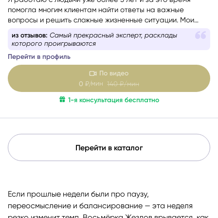
помогла многим клиентам найти ответы на важные
вопросы и решить сложные жизненные ситуации. Мои
любимые сферы работы — это отношения, саморазвитие
из отзывов:
Самый прекрасный эксперт, расклады
и предназначение. Я верю, что каждый человек имеет
которого проигрываются
свою кармическую задачу на это воплощение, и моя
Перейти в профиль
цель — помочь вам раскрыть свой потенциал и достичь
гармонии в жизни.
По видео
мин
0
₽/
140
₽/мин
1-я консультация бесплатно
Перейти в каталог
Если прошлые недели были про паузу,
переосмысление и балансирование — эта неделя
резко изменит темп. Восьмёрка Жезлов врывается, как