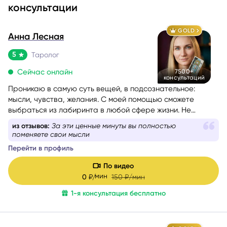
GOLD
Анна Лесная
5
Таролог
Сейчас онлайн
7500+
консультаций
Проникаю в самую суть вещей, в подсознательное:
мысли, чувства, желания. С моей помощью сможете
выбраться из лабиринта в любой сфере жизни. Не
знаете, какой вопрос задать, – помогу вам с
из отзывов:
Этот человек будет «знаком», который вы
формулировкой. На консультации со мной вы найдёте
ждали всю жизнь
путь к себе.
Перейти в профиль
По видео
мин
0
₽/
150
₽/мин
1-я консультация бесплатно
GOLD
Юлия Ильинских