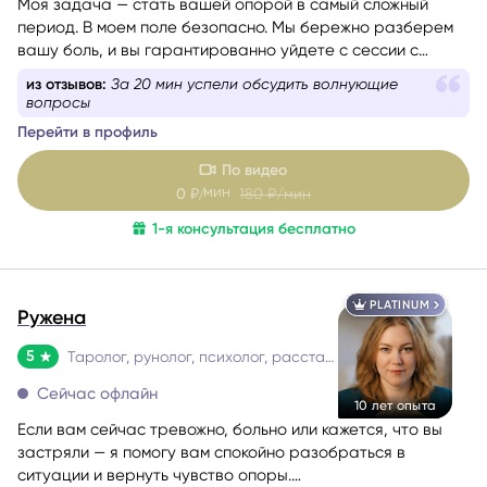
период. В моем поле безопасно. Мы бережно разберем
вашу боль, и вы гарантированно уйдете с сессии с
новыми силами, вдохновением и верой в себя. Я таролог
из отзывов:
Очень приятная и терапевтическая
и консультант с глубоким жизненным опытом. Мой подход
консультация получилась
— это диагностика: я смотрю в суть ситуации, показываю
Перейти в профиль
её внутреннюю логику, причины и возможные варианты
развития, чтобы вы могли опереться на это в своих
По видео
решениях. Я не работаю через оценки «правильно/
мин
0
₽/
180
₽/мин
неправильно». Я помогаю увидеть картину честно и
1-я консультация бесплатно
спокойно — и выбрать тот путь, который будет для вас
наиболее устойчивым.
PLATINUM
Ружена
5
Таролог, рунолог, психолог, расстановщик
Сейчас офлайн
10 лет опыта
Если вам сейчас тревожно, больно или кажется, что вы
застряли — я помогу вам спокойно разобраться в
ситуации и вернуть чувство опоры.
Со мной можно говорить честно и без страха быть