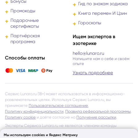
Промокоды
Книга перемен И Цзин
Подарочные
Гороскопы
сертификаты
Партнёрская
Ищем экспертов в
программа
эзотерике
hello@lunaro.ru
Способы оплаты
Напишите нам о себе и своём
опыте
Узнать подробнее
Сервис Lunaro.ru (18+) может использоваться в информационно-
развлекательных целях. Используя Сервис Lunaro.ru, вы
принимаете
Пользовательское соглашение
,
Политику конфиденциальности
,
Правила реферальной программы
,
Политику cookie
и даёте согласие на
Получение рассылки
.
Эксперты Сервиса Lunaro.ru не являются членами команды
Сервиса или его представителями. Lunaro.ru тщательно проверяет
всех Экспертов и даёт допуск к работе через Сервис, однако
Мы используем cookies и Яндекс Метрику