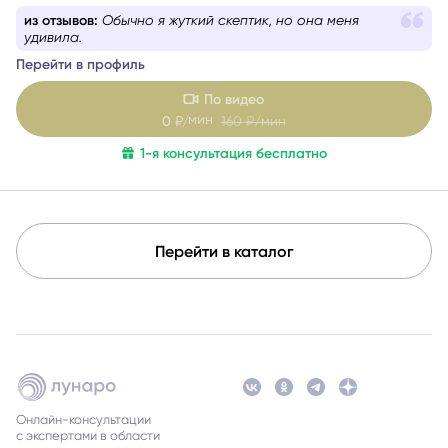
из отзывов:
Обращаюсь не в первый раз, всегда
осуждённой. Я мягко и бережно проведу вас через
получаю дельный совет!
сложные эмоции, помогу увидеть перспективу и найти
Перейти в профиль
решение, которое принесёт облегчение.
По видео
мин
0
₽/
160
₽/мин
1-я консультация бесплатно
Перейти в каталог
Онлайн-консультации
с экспертами в области
эзотерики