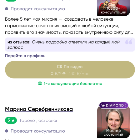
Проводит консультацию
10500+
консультаций
Более 5 лет моя миссия — создавать в человеке
гармоничные сочетания эмоций в любой ситуации,
проявить его значимость, показать внутреннюю силу для
самопомощи, сбалансировать энергии в зависимости от
из отзывов:
Очень подробно ответили на каждый мой
ситуации.
вопрос
Перейти в профиль
По видео
мин
0
₽/
130
₽/мин
1-я консультация бесплатно
DIAMOND
Марина Серебренникова
5
Таролог, астролог
Проводит консультацию
Мастер
состояний
Моя задача — стать вашей опорой в самый сложный