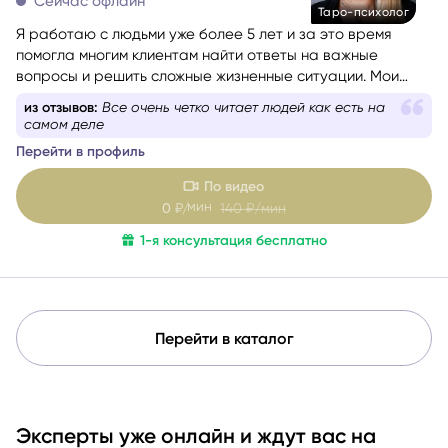
Сейчас офлайн
Таро-психолог
Я работаю с людьми уже более 5 лет и за это время
помогла многим клиентам найти ответы на важные
вопросы и решить сложные жизненные ситуации. Мои
любимые сферы работы — это отношения, саморазвитие
из отзывов:
Каждый раз на 200/100, даже по мелочам
и предназначение. Я верю, что каждый человек имеет
Перейти в профиль
свою кармическую задачу на это воплощение, и моя
цель — помочь вам раскрыть свой потенциал и достичь
По видео
гармонии в жизни.
мин
0
₽/
140
₽/мин
1-я консультация бесплатно
Перейти в каталог
Эксперты уже онлайн и ждут вас на
консультации