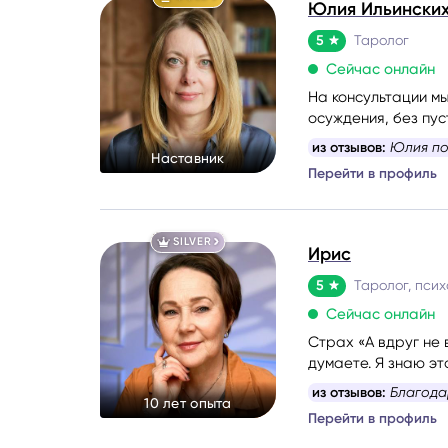
Юлия Ильински
5
Таролог
Сейчас онлайн
На консультации мы
осуждения, без пус
выговориться, услы
из отзывов:
Юлия по
Наставник
тяжело, тревожно и
Перейти в профиль
опору и увидеть до
Моя задача — мягко
переживания, чтоб
к себе.
SILVER
Ирис
5
Таролог, псих
Сейчас онлайн
Страх «А вдруг не 
думаете. Я знаю эт
И тишина в голове
из отзывов:
Узнала 
10 лет опыта
Перейти в профиль