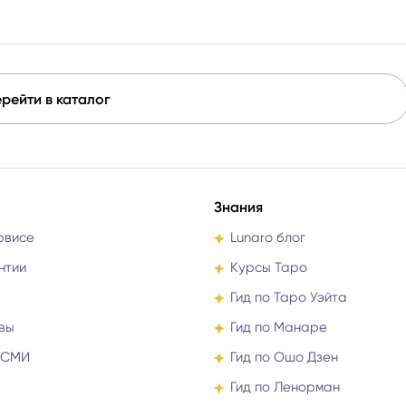
принесёт облегчение.
рейти в каталог
Знания
рвисе
Lunaro блог
нтии
Курсы Таро
Гид по Таро Уэйта
вы
Гид по Манаре
 СМИ
Гид по Ошо Дзен
Гид по Ленорман