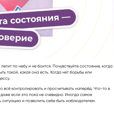
ги
Весы
Расклад Таро «Да-Нет»
оги
Скорпион
Расклад на картах Таро Уэ
Стрелец
Расклад Таро на ситуацию
Козерог
Расклад Таро на неделю
летит по небу и не боится. Почувствуйте состояние, когда
Водолей
Расклад Таро «Карта дня»
ть такой, какая она есть. Когда нет борьбы или
ессу.
Рыбы
Расклад Таро на 2025 год
но всё контролировать и просчитывать наперёд. Что-то в
 даже если это пока не очевидно. Иногда самое
ть ситуацию и позволить себе быть наблюдателем.