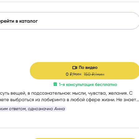
рейти в каталог
По видео
мин
0
₽/
150
₽/мин
1-я консультация бесплатно
уть вещей, в подсознательное: мысли, чувства, желания. С
ете выбраться из лабиринта в любой сфере жизни. Не знаете
ь, – помогу вам с формулировкой. На консультации со мной вы
комендую как чуткого, заинтересованного специалиста
.