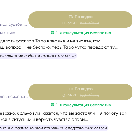
По видео
мин
0
₽/
150
₽/мин
Таролог, матрица судьбы, астролог
льтацию
1-я консультация бесплатно
делать расклад Таро впервые и не знаете, как
ш вопрос — не беспокойтесь. Таро чутко передают ту
ая действительно стоит вашего внимания.
онсультации с Ингой становится легче
По видео
мин
0
₽/
160
₽/мин
Таролог, рунолог, психолог, расстановщик
1-я консультация бесплатно
евожно, больно или кажется, что вы застряли — я помогу вам
ся в ситуации и вернуть чувство опоры.
рить честно и без страха быть осуждённой. Я мягко и бережн
вно и с разъяснением причинно-следственных связей
сложные эмоции, помогу увидеть перспективу и найти