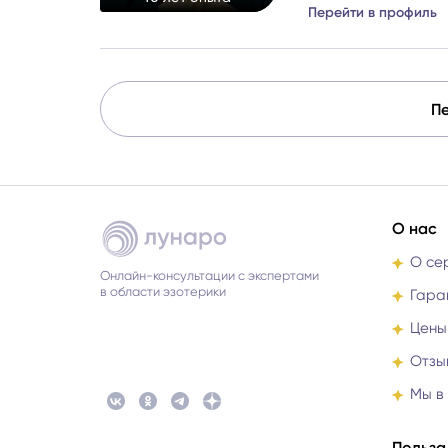
Перейти в профиль
решение, которое 
Пе
О нас
О се
Онлайн-консультации с экспертами
в области эзотерики
Гара
Цены
Отзы
Мы в
Польза