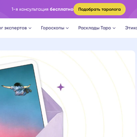
1-я консультация
бесплатно
Подобрать таролога
ог экспертов
Гороскопы
Расклады Таро
Этик
ги
Овен
Расклад Таро на судьбу
оги
Телец
Расклад Таро на измену
логи
Близнецы
Расклад Таро на отношени
а судьбы
Рак
Расклад Таро на мужчину
новки
Лев
Расклад Таро на женщину
огическое консультирование
Дева
Расклад Таро на будущее