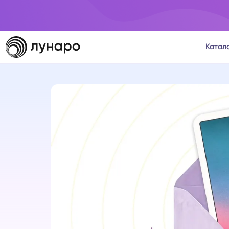
Катал
Тароло
Астрол
Нумеро
Матриц
Расста
Психол