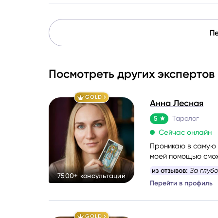
Пе
Посмотреть других экспертов
GOLD
Анна Лесная
5
Таролог
Сейчас онлайн
Проникаю в самую с
моей помощью смож
какой вопрос задат
из отзывов:
Анну ре
7500+ консультаций
найдёте путь к себе
Перейти в профиль
GOLD