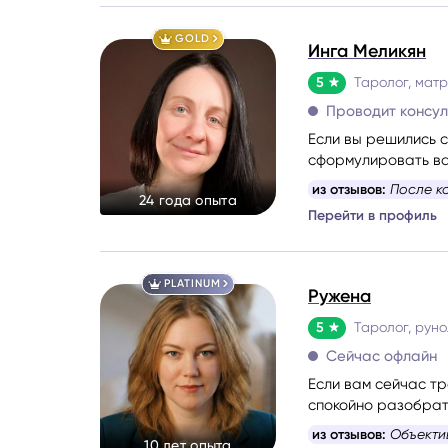
GOLD
Инга Меликян
5
Проводит консу
Если вы решились с
сформулировать ва
информацию, котор
из отзывов:
После к
24 года опыта
Перейти в профиль
PLATINUM
Ружена
5
Сейчас офлайн
Если вам сейчас тр
спокойно разобрать
Со мной можно гово
из отзывов:
Объекти
10 лет опыта
проведу вас через 