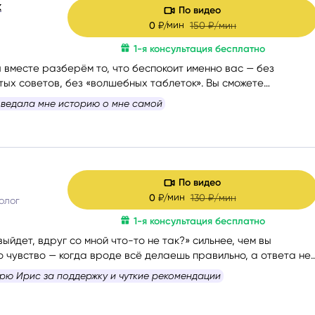
х
По видео
мин
0
₽/
150
₽/мин
1-я консультация бесплатно
 вместе разберём то, что беспокоит именно вас — без
тых советов, без «волшебных таблеток». Вы сможете
шать себя и понять, куда двигаться дальше. Если вам сейчас
ведала мне историю о мне самой
ли вы просто запутались — я помогу вам вернуть внутреннюю
рогу вперёд.
 и бережно провести вас сквозь сомнения, страхи и
ы вы снова
почувствовали уверенность, спокойствие и любовь
По видео
мин
0
₽/
130
₽/мин
олог
1-я консультация бесплатно
выйдет, вдруг со мной что-то не так?» сильнее, чем вы
о чувство — когда вроде всё делаешь правильно, а ответа нет
 невыносима.
много нового и полезного