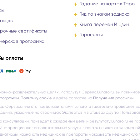
Гадание на картах Таро
сы
Гид по знакам зодиака
окоды
Книга перемен И Цзин
рочные сертификаты
Гороскопы
нёрская программа
ы оплаты
ционно-развлекательных целях. Используя Сервис Lunaro.ru, вы принима
программы
,
Политику cookie
и даёте согласие на
Получение рассылки
.
ды Сервиса или его представителями. Lunaro.ru тщательно проверяет вс
дения, указанные на страницах Экспертов и в отзывах других Пользова
на консультации, приведёт к ожидаемым цели и результату.
Lunaro.ru не г
Информационно-развлекательные услуги Lunaro.ru не являются замено
 диагнозы, назначать медицинские препараты и оказывать медицинскую 