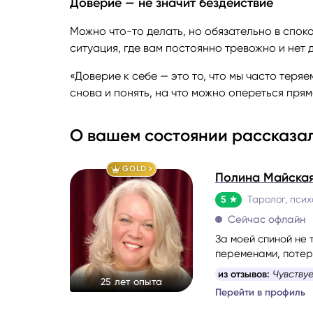
Доверие — не значит бездействие
Можно что-то делать, но обязательно в споко
ситуация, где вам постоянно тревожно и нет д
«Доверие к себе — это то, что мы часто теря
снова и понять, на что можно опереться пря
О вашем состоянии рассказа
GOLD
Полина Майска
5
Таролог, псих
Сейчас офлайн
За моей спиной не 
переменами, потер
Я хорошо понимаю, 
из отзывов:
Чувству
25 лет опыта
ясности.
Перейти в профиль