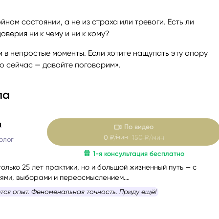
йном состоянии, а не из страха или тревоги. Есть ли
оверия ни к чему и ни к кому?
ем в непростые моменты. Если хотите нащупать эту опору
мо сейчас — давайте поговорим».
ла
я
По видео
мин
0
₽/
150
₽/мин
олог
1-я консультация бесплатно
только 25 лет практики, но и большой жизненный путь — с
ями, выборами и переосмыслением.
как это — когда внутри много вопросов, а снаружи нет
ется опыт. Феноменальная точность. Приду ещё!