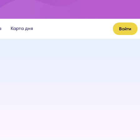
а
Карта дня
Войти
я