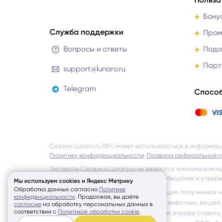
Бону
Служба поддержки
Пром
Вопросы и ответы
Пода
Парт
support@lunaro.ru
Telegram
Способ
Сервис Lunaro.ru (18+) может использоваться в информа
Политику конфиденциальности
,
Правила реферальной 
Эксперты Сервиса Lunaro.ru не являются членами коман
однако не несёт ответственности за обещания и утверж
Мы используем cookies и Яндекс Метрику
Обработка данных согласно
Политике
Lunaro.ru не гарантирует, что информация, полученная 
конфиденциальности
.
Продолжая, вы даёте
местонахождения и состояния людей, животных, вещей.
согласие
на обработку персональных данных в
соответствии с
Политикой обработки cookie
.
помощи. Эксперты Сервиса Lunaro.ru не вправе ставить