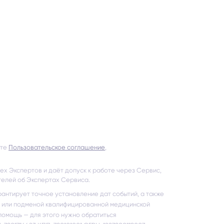
ете
Пользовательское соглашение
,
ех Экспертов и даёт допуск к работе через Сервис,
телей об Экспертах Сервиса.
арантирует точное установление дат событий, а также
й или подменой квалифицированной медицинской
помощь — для этого нужно обратиться